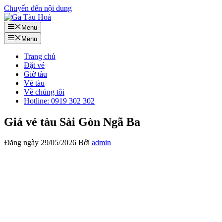
Chuyển đến nội dung
Menu
Menu
Trang chủ
Đặt vé
Giờ tàu
Vé tàu
Về chúng tôi
Hotline: 0919 302 302
Giá vé tàu Sài Gòn Ngã Ba
Đăng ngày
29/05/2026
Bởi
admin