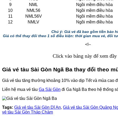
9
NML
Ngồi mềm điều hòa
10
NML56
Ngồi mềm điều hòa
11
NML56V
Ngồi mềm điều hòa
12
NMLV
Ngồi mềm điều hòa
Chú ý: Giá vé đã bao gồm tiền bảo h
Giá có thể thay đổi theo 1 số điều kiện: thời gian mua vé, đối tư
<!–
Click vào bảng này để xem đầy
Giá vé tàu Sài Gòn Ngã Ba thay đổi theo m
Giá vé tàu tăng thường khoảng 10% vào dịp Tết và mùa cao đ
Liên hệ mua vé tàu
Ga Sài Gòn
đi Ga Ngã Ba theo hệ thống số
Tags:
Giá vé tàu Sài Gòn Dĩ An
,
Giá vé tàu Sài Gòn Quảng Ng
vé tàu Sài Gòn Tháp Chàm