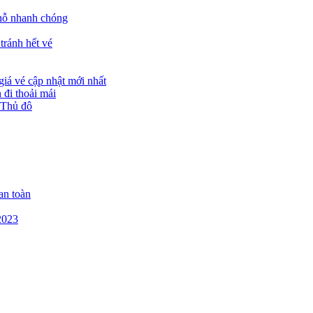
chỗ nhanh chóng
tránh hết vé
giá vé cập nhật mới nhất
đi thoải mái
 Thủ đô
an toàn
2023