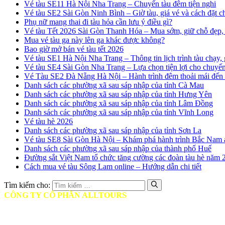
Vé tàu SE11 Hà Nội Nha Trang – Chuyến tàu đêm tiện nghi
Vé tàu SE2 Sài Gòn Ninh Bình – Giờ tàu, giá vé và cách đặt 
Phụ nữ mang thai đi tàu hỏa cần lưu ý điều gì?
Vé tàu Tết 2026 Sài Gòn Thanh Hóa – Mua sớm, giữ chỗ đẹp, 
Mua vé tàu ga này lên ga khác được không?
Bao giờ mở bán vé tàu tết 2026
Vé tàu SE1 Hà Nội Nha Trang – Thông tin lịch trình tàu chạy, 
Vé tàu SE4 Sài Gòn Nha Trang – Lựa chọn tiện lợi cho chuyến 
Vé Tàu SE2 Đà Nẵng Hà Nội – Hành trình đêm thoải mái đến
Danh sách các phường xã sau sáp nhập của tỉnh Cà Mau
Danh sách các phường xã sau sáp nhập của tỉnh Hưng Yên
Danh sách các phường xã sau sáp nhập của tỉnh Lâm Đồng
Danh sách các phường xã sau sáp nhập của tỉnh Vĩnh Long
Vé tàu hè 2026
Danh sách các phường xã sau sáp nhập của tỉnh Sơn La
Vé tàu SE8 Sài Gòn Hà Nội – Khám phá hành trình Bắc Nam 
Danh sách các phường xã sau sáp nhập của thành phố Huế
Đường sắt Việt Nam tổ chức tăng cường các đoàn tàu hè năm 
Cách mua vé tàu Sông Lam online – Hướng dẫn chi tiết
Tìm kiếm cho:
CÔNG TY CỔ PHẦN ALLTOURS
♦ Mã số thuế: 0314401806