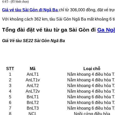
4.4/5 - (85 bình chọn)
Giá vé tàu Sài Gòn đi Ngã Ba
chỉ từ 306,000 đồng, đặt vé t
Với khoảng cách 362 km, tàu Sài Gòn Ngã Ba mất khoảng 6 tiế
Tổng đài đặt vé tàu từ ga Sài Gòn đi
Ga Ng
Giá Vé tàu
SE22
Sài Gòn Ngã Ba
STT
Mã
Loại chỗ
1
AnLT1
Nằm khoang 4 điều hòa T
2
AnLT1v
Nằm khoang 4 điều hòa T
3
AnLT2
Nằm khoang 4 điều hòa T
4
AnLT2v
Nằm khoang 4 điều hòa T
5
BnLT1
Nằm khoang 6 điều hòa T
6
BnLT2
Nằm khoang 6 điều hòa T
7
BnLT3
Nằm khoang 6 điều hòa T
8
NCL
Ngồi cứng điều hòa