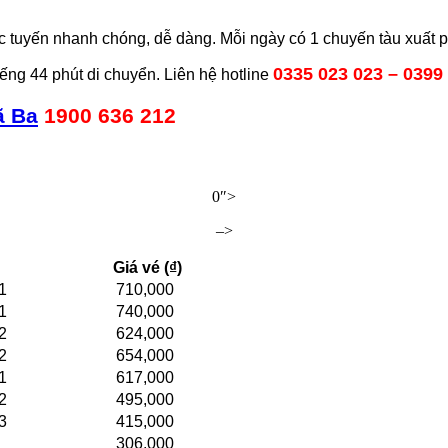
rực tuyến nhanh chóng, dễ dàng
. Mỗi ngày có 1 chuyến tàu xuất 
0335 023 023 – 0399
ng 44 phút di chuyển. Liên hệ hotline
ã Ba
1900 636 212
0″>
–>
Giá vé (₫)
1
710,000
1
740,000
2
624,000
2
654,000
1
617,000
2
495,000
3
415,000
306,000