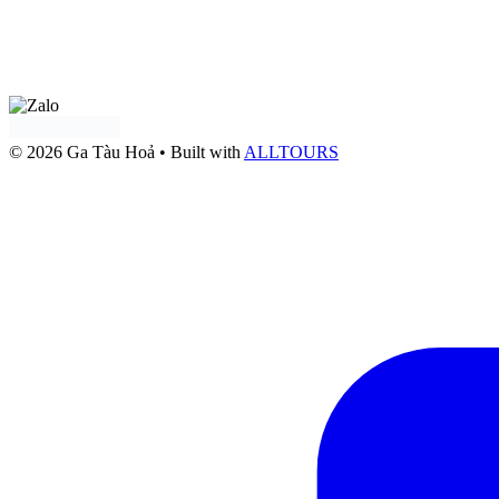
Tư vấn qua
Facebook
Tư vấn qua:
Zalo OA Doanh nghiệp
© 2026 Ga Tàu Hoả
• Built with
ALLTOURS