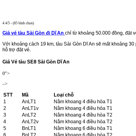
4.4/5 - (85 bình chọn)
Giá vé tàu Sài Gòn đi Dĩ An
chỉ từ khoảng 50.000 đồng, đặt 
Với khoảng cách 19 km, tàu Sài Gòn Dĩ An sẽ mất khoảng 30 p
hỗ trợ đặt vé.
Giá Vé tàu SE8 Sài Gòn Dĩ An
0″>
–>
STT
Mã
Loại chỗ
1
AnLT1
Nằm khoang 4 điều hòa T1
2
AnLT1v
Nằm khoang 4 điều hòa T1
3
AnLT2
Nằm khoang 4 điều hòa T2
4
AnLT2v
Nằm khoang 4 điều hòa T2
5
BnLT1
Nằm khoang 6 điều hòa T1
6
BnLT2
Nằm khoang 6 điều hòa T2