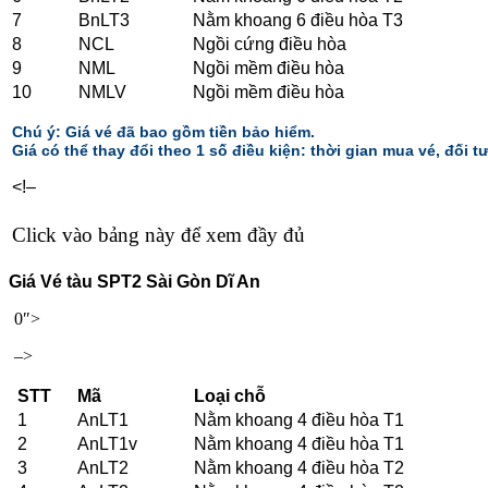
7
BnLT3
Nằm khoang 6 điều hòa T3
8
NCL
Ngồi cứng điều hòa
9
NML
Ngồi mềm điều hòa
10
NMLV
Ngồi mềm điều hòa
Chú ý: Giá vé đã bao gồm tiền bảo hiểm.
Giá có thể thay đổi theo 1 số điều kiện: thời gian mua vé, đối tư
<!–
Click vào bảng này để xem đầy đủ
Giá Vé tàu SPT2 Sài Gòn Dĩ An
0″>
–>
STT
Mã
Loại chỗ
1
AnLT1
Nằm khoang 4 điều hòa T1
2
AnLT1v
Nằm khoang 4 điều hòa T1
3
AnLT2
Nằm khoang 4 điều hòa T2