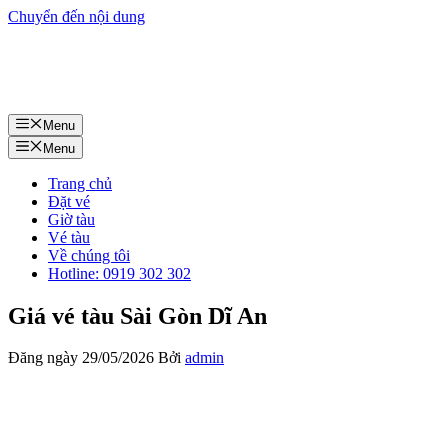
Chuyển đến nội dung
Menu
Menu
Trang chủ
Đặt vé
Giờ tàu
Vé tàu
Về chúng tôi
Hotline: 0919 302 302
Giá vé tàu Sài Gòn Dĩ An
Đăng ngày
29/05/2026
Bởi
admin