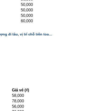
50,000
50,000
50,000
60,000
ợng đi tàu, vị trí chỗ trên toa…
Giá vé (₫)
58,000
78,000
56,000