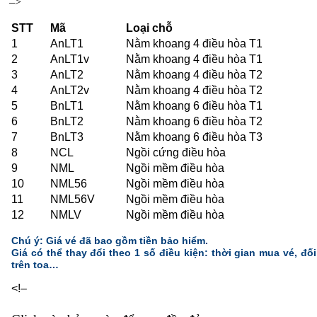
–>
STT
Mã
Loại chỗ
1
AnLT1
Nằm khoang 4 điều hòa T1
2
AnLT1v
Nằm khoang 4 điều hòa T1
3
AnLT2
Nằm khoang 4 điều hòa T2
4
AnLT2v
Nằm khoang 4 điều hòa T2
5
BnLT1
Nằm khoang 6 điều hòa T1
6
BnLT2
Nằm khoang 6 điều hòa T2
7
BnLT3
Nằm khoang 6 điều hòa T3
8
NCL
Ngồi cứng điều hòa
9
NML
Ngồi mềm điều hòa
10
NML56
Ngồi mềm điều hòa
11
NML56V
Ngồi mềm điều hòa
12
NMLV
Ngồi mềm điều hòa
Chú ý: Giá vé đã bao gồm tiền bảo hiểm.
Giá có thể thay đổi theo 1 số điều kiện: thời gian mua vé, đối 
trên toa…
<!–