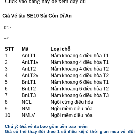
Click vào bảng này để xem đầy đủ
Giá Vé tàu
SE10
Sài Gòn Dĩ An
0″>
–>
STT
Mã
Loại chỗ
1
AnLT1
Nằm khoang 4 điều hòa T1
2
AnLT1v
Nằm khoang 4 điều hòa T1
3
AnLT2
Nằm khoang 4 điều hòa T2
4
AnLT2v
Nằm khoang 4 điều hòa T2
5
BnLT1
Nằm khoang 6 điều hòa T1
6
BnLT2
Nằm khoang 6 điều hòa T2
7
BnLT3
Nằm khoang 6 điều hòa T3
8
NCL
Ngồi cứng điều hòa
9
NML
Ngồi mềm điều hòa
10
NMLV
Ngồi mềm điều hòa
Chú ý: Giá vé đã bao gồm tiền bảo hiểm.
Giá có thể thay đổi theo 1 số điều kiện: thời gian mua vé, đối 