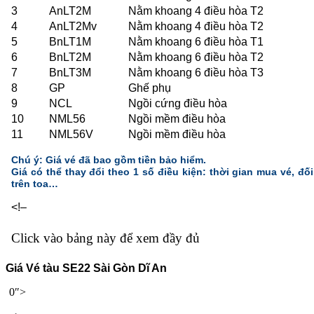
3
AnLT2M
Nằm khoang 4 điều hòa T2
4
AnLT2Mv
Nằm khoang 4 điều hòa T2
5
BnLT1M
Nằm khoang 6 điều hòa T1
6
BnLT2M
Nằm khoang 6 điều hòa T2
7
BnLT3M
Nằm khoang 6 điều hòa T3
8
GP
Ghế phụ
9
NCL
Ngồi cứng điều hòa
10
NML56
Ngồi mềm điều hòa
11
NML56V
Ngồi mềm điều hòa
Chú ý: Giá vé đã bao gồm tiền bảo hiểm.
Giá có thể thay đổi theo 1 số điều kiện: thời gian mua vé, đối 
trên toa…
<!–
Click vào bảng này để xem đầy đủ
Giá Vé tàu SE22 Sài Gòn Dĩ An
0″>