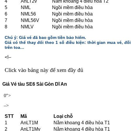
4
AnLT2v
Nằm khoang 4 điều hòa T2
5
NML
Ngồi mềm điều hòa
6
NML56
Ngồi mềm điều hòa
7
NML56V
Ngồi mềm điều hòa
8
NMLV
Ngồi mềm điều hòa
Chú ý: Giá vé đã bao gồm tiền bảo hiểm.
Giá có thể thay đổi theo 1 số điều kiện: thời gian mua vé, đối 
trên toa…
<!–
Click vào bảng này để xem đầy đủ
Giá Vé tàu SE6 Sài Gòn Dĩ An
0″>
–>
STT
Mã
Loại chỗ
1
AnLT1M
Nằm khoang 4 điều hòa T1
2
AnLT1Mv
Nằm khoang 4 điều hòa T1