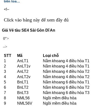
trên toa…
<!–
Click vào bảng này để xem đầy đủ
Giá Vé tàu SE4 Sài Gòn Dĩ An
0″>
–>
STT
Mã
Loại chỗ
1
AnLT1
Nằm khoang 4 điều hòa T1
2
AnLT1v
Nằm khoang 4 điều hòa T1
3
AnLT2
Nằm khoang 4 điều hòa T2
4
AnLT2v
Nằm khoang 4 điều hòa T2
5
BnLT1
Nằm khoang 6 điều hòa T1
6
BnLT2
Nằm khoang 6 điều hòa T2
7
BnLT3
Nằm khoang 6 điều hòa T3
8
NML56
Ngồi mềm điều hòa
9
NML56V
Ngồi mềm điều hòa