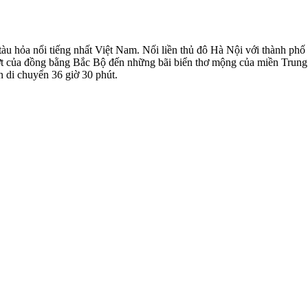
tàu hỏa nổi tiếng nhất Việt Nam. Nối liền thủ đô Hà Nội với thành ph
ướt của đồng bằng Bắc Bộ đến những bãi biển thơ mộng của miền Trun
n di chuyển 36 giờ 30 phút.