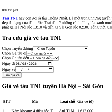
Rate this post
Tàu TN1
hay còn gọi là tàu Thống Nhất. Là một trong những tuyến 
đẹp đa dạng của đất nước. Trải dài từ những cánh đồng lúa xanh m
phát ga Hà Nội lúc 13:10 và đến ga Sài Gòn lúc 02:30. Tổng thời gia
Tra cứu giá vé tàu TN1
Chọn Tuyến đường
Chọn Ga tàu đi
Chọn Ga tàu đến
Ngày đi
Ngày về
Tìm giá vé
Giá vé tàu TN1 tuyến Hà Nội – Sài Gòn
STT
Mã
Loại chỗ
Giá vé (₫)
1
Nằm khoang 4 điều hòa T1
AnLT1M
1.612.000