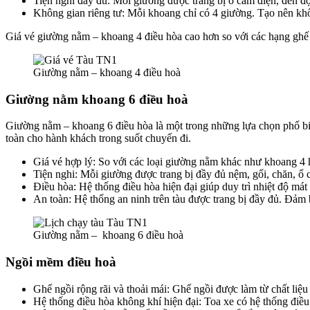
Tiện nghi đầy đủ: Mỗi giường được trang bị ổ cắm điện, đèn đọ
Không gian riêng tư: Mỗi khoang chỉ có 4 giường. Tạo nên khô
Giá vé giường nằm – khoang 4 điều hòa cao hơn so với các hạng ghế 
Giường nằm – khoang 4 điều hoà
Giường nằm khoang 6 điều hoà
Giường nằm – khoang 6 điều hòa là một trong những lựa chọn phổ biế
toàn cho hành khách trong suốt chuyến đi.
Giá vé hợp lý: So với các loại giường nằm khác như khoang 4
Tiện nghi: Mỗi giường được trang bị đầy đủ nệm, gối, chăn, ổ 
Điều hòa: Hệ thống điều hòa hiện đại giúp duy trì nhiệt độ mát
An toàn: Hệ thống an ninh trên tàu được trang bị đầy đủ. Đảm 
Giường nằm – khoang 6 điều hoà
Ngồi mềm điều hoà
Ghế ngồi rộng rãi và thoải mái: Ghế ngồi được làm từ chất liệu 
Hệ thống điều hòa không khí hiện đại: Toa xe có hệ thống điều