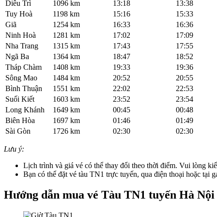
Diêu Trì
1096 km
13:18
13:38
Tuy Hoà
1198 km
15:16
15:33
Giã
1254 km
16:33
16:36
Ninh Hoà
1281 km
17:02
17:09
Nha Trang
1315 km
17:43
17:55
Ngã Ba
1364 km
18:47
18:52
Tháp Chàm
1408 km
19:33
19:36
Sông Mao
1484 km
20:52
20:55
Bình Thuận
1551 km
22:02
22:53
Suối Kiết
1603 km
23:52
23:54
Long Khánh
1649 km
00:45
00:48
Biên Hòa
1697 km
01:46
01:49
Sài Gòn
1726 km
02:30
02:30
Lưu ý:
Lịch trình và giá vé có thể thay đổi theo thời điểm. Vui lòng kiể
Bạn có thể đặt vé tàu TN1 trực tuyến, qua điện thoại hoặc tại ga
Hướng dẫn mua vé Tàu
TN1 tuyến Hà Nội 