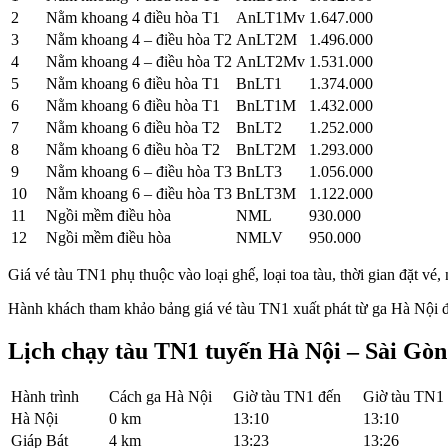
2
Nằm khoang 4 điều hòa T1
AnLT1Mv
1.647.000
3
Nằm khoang 4 – điều hòa T2
AnLT2M
1.496.000
4
Nằm khoang 4 – điều hòa T2
AnLT2Mv
1.531.000
5
Nằm khoang 6 điều hòa T1
BnLT1
1.374.000
6
Nằm khoang 6 điều hòa T1
BnLT1M
1.432.000
7
Nằm khoang 6 điều hòa T2
BnLT2
1.252.000
8
Nằm khoang 6 điều hòa T2
BnLT2M
1.293.000
9
Nằm khoang 6 – điều hòa T3
BnLT3
1.056.000
10
Nằm khoang 6 – điều hòa T3
BnLT3M
1.122.000
11
Ngồi mềm điều hòa
NML
930.000
12
Ngồi mềm điều hòa
NMLV
950.000
Giá vé tàu TN1 phụ thuộc vào loại ghế, loại toa tàu, thời gian đặt vé
Hành khách tham khảo bảng giá vé tàu TN1 xuất phát từ ga Hà Nội đi 
Lịch chạy tàu TN1 tuyến Hà Nội – Sài Gòn
Hành trình
Cách ga Hà Nội
Giờ tàu TN1 đến
Giờ tàu TN1 
Hà Nội
0 km
13:10
13:10
Giáp Bát
4 km
13:23
13:26