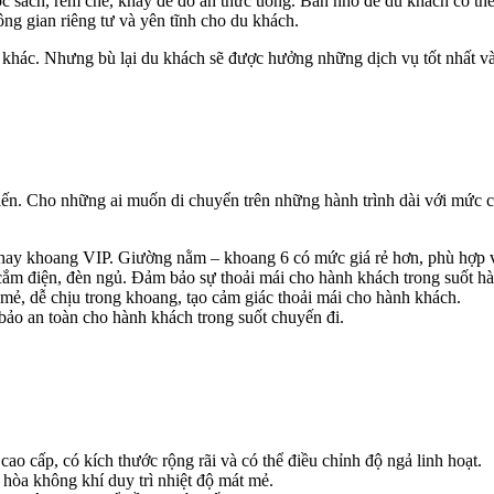
c sách, rèm che, khay để đồ ăn thức uống. Bàn nhỏ để du khách có thể l
ng gian riêng tư và yên tĩnh cho du khách.
khác. Nhưng bù lại du khách sẽ được hưởng những dịch vụ tốt nhất và 
n. Cho những ai muốn di chuyển trên những hành trình dài với mức chi
 hay khoang VIP. Giường nằm – khoang 6 có mức giá rẻ hơn, phù hợp v
cắm điện, đèn ngủ. Đảm bảo sự thoải mái cho hành khách trong suốt hà
 mẻ, dễ chịu trong khoang, tạo cảm giác thoải mái cho hành khách.
bảo an toàn cho hành khách trong suốt chuyến đi.
cao cấp, có kích thước rộng rãi và có thể điều chỉnh độ ngả linh hoạt.
 hòa không khí duy trì nhiệt độ mát mẻ.