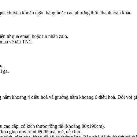
 qua chuyển khoản ngân hàng hoặc các phương thức thanh toán khác.
ện tử qua email hoặc tin nhắn zalo.
t mua vé tàu TN1.
u.
i ga.
nằm khoang 4 điều hoà và giường nằm khoang 6 điều hoà. Đối với giư
ệu cao cấp, có kích thước rộng rãi (khoảng 80x190cm).
hòa giúp duy trì nhiệt độ mát mẻ, dễ chịu.