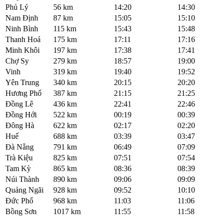
Phủ Lý
56 km
14:20
14:30
Nam Định
87 km
15:05
15:10
Ninh Bình
115 km
15:43
15:48
Thanh Hoá
175 km
17:11
17:16
Minh Khôi
197 km
17:38
17:41
Chợ Sy
279 km
18:57
19:00
Vinh
319 km
19:40
19:52
Yên Trung
340 km
20:15
20:20
Hương Phố
387 km
21:15
21:25
Đồng Lê
436 km
22:41
22:46
Đồng Hới
522 km
00:19
00:39
Đông Hà
622 km
02:17
02:20
Huế
688 km
03:39
03:47
Đà Nẵng
791 km
06:49
07:09
Trà Kiệu
825 km
07:51
07:54
Tam Kỳ
865 km
08:36
08:39
Núi Thành
890 km
09:06
09:09
Quảng Ngãi
928 km
09:52
10:10
Đức Phổ
968 km
11:03
11:06
Bồng Sơn
1017 km
11:55
11:58