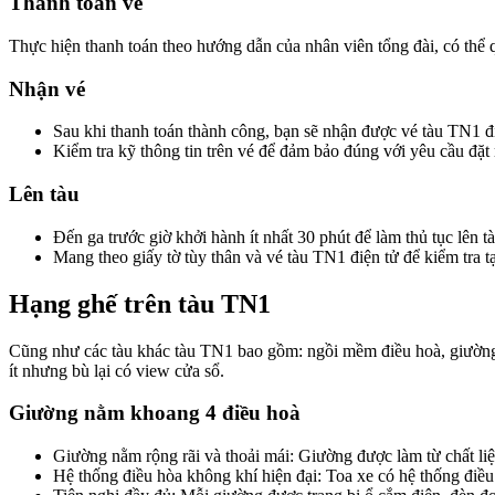
Thanh toán vé
Thực hiện thanh toán theo hướng dẫn của nhân viên tổng đài, có thể
Nhận vé
Sau khi thanh toán thành công, bạn sẽ nhận được vé tàu TN1 đi
Kiểm tra kỹ thông tin trên vé để đảm bảo đúng với yêu cầu đặ
Lên tàu
Đến ga trước giờ khởi hành ít nhất 30 phút để làm thủ tục lên tà
Mang theo giấy tờ tùy thân và vé tàu TN1 điện tử để kiểm tra tạ
Hạng ghế trên tàu TN1
Cũng như các tàu khác tàu TN1 bao gồm: ngồi mềm điều hoà, giường 
ít nhưng bù lại có view cửa sổ.
Giường nằm khoang 4 điều hoà
Giường nằm rộng rãi và thoải mái: Giường được làm từ chất li
Hệ thống điều hòa không khí hiện đại: Toa xe có hệ thống điều 