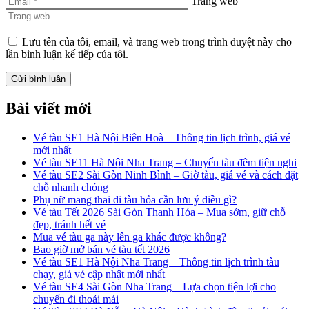
Trang web
Lưu tên của tôi, email, và trang web trong trình duyệt này cho
lần bình luận kế tiếp của tôi.
Bài viết mới
Vé tàu SE1 Hà Nội Biên Hoà – Thông tin lịch trình, giá vé
mới nhất
Vé tàu SE11 Hà Nội Nha Trang – Chuyến tàu đêm tiện nghi
Vé tàu SE2 Sài Gòn Ninh Bình – Giờ tàu, giá vé và cách đặt
chỗ nhanh chóng
Phụ nữ mang thai đi tàu hỏa cần lưu ý điều gì?
Vé tàu Tết 2026 Sài Gòn Thanh Hóa – Mua sớm, giữ chỗ
đẹp, tránh hết vé
Mua vé tàu ga này lên ga khác được không?
Bao giờ mở bán vé tàu tết 2026
Vé tàu SE1 Hà Nội Nha Trang – Thông tin lịch trình tàu
chạy, giá vé cập nhật mới nhất
Vé tàu SE4 Sài Gòn Nha Trang – Lựa chọn tiện lợi cho
chuyến đi thoải mái