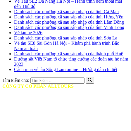
Vé Tàu SE2 Đà Nẵng Hà Nội – Hành trình đêm thoải mái
đến Thủ đô
Danh sách các phường xã sau sáp nhập của tỉnh Cà Mau
Danh sách các phường xã sau sáp nhập của tỉnh Hưng Yên
Danh sách các phường xã sau sáp nhập của tỉnh Lâm Đồng
Danh sách các phường xã sau sáp nhập của tỉnh Vĩnh Long
Vé tàu hè 2026
Danh sách các phường xã sau sáp nhập của tỉnh Sơn La
Vé tàu SE8 Sài Gòn Hà Nội – Khám phá hành trình Bắc
Nam an toàn
Danh sách các phường xã sau sáp nhập của thành phố Huế
Đường sắt Việt Nam tổ chức tăng cường các đoàn tàu hè năm
2023
Cách mua vé tàu Sông Lam online – Hướng dẫn chi tiết
Tìm kiếm cho:
CÔNG TY CỔ PHẦN ALLTOURS
♦ Mã số thuế: 0314401806
♦ Ngày cấp: Ngày 12/05/2017
♦ Nơi cấp: Sở Kế hoạch và Đầu tư TPHCM
♦ Giấy phép Lữ hành: Số GP: 79-0357/2-23/SDL-GP LHND
♦ Trụ sở chính: Tầng 9, Tòa nhà Diamond Plaza, 34 Lê Duẩn, Quận
1, TP HCM