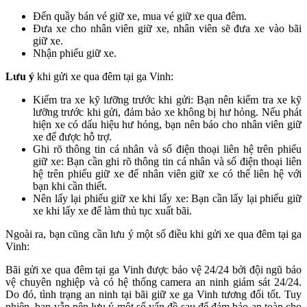
Đến quầy bán vé giữ xe, mua vé giữ xe qua đêm.
Đưa xe cho nhân viên giữ xe, nhân viên sẽ đưa xe vào bãi
giữ xe.
Nhận phiếu giữ xe.
Lưu ý
khi gửi xe qua đêm tại ga Vinh:
Kiểm tra xe kỹ lưỡng trước khi gửi: Bạn nên kiểm tra xe kỹ
lưỡng trước khi gửi, đảm bảo xe không bị hư hỏng. Nếu phát
hiện xe có dấu hiệu hư hỏng, bạn nên báo cho nhân viên giữ
xe để được hỗ trợ.
Ghi rõ thông tin cá nhân và số điện thoại liên hệ trên phiếu
giữ xe: Bạn cần ghi rõ thông tin cá nhân và số điện thoại liên
hệ trên phiếu giữ xe để nhân viên giữ xe có thể liên hệ với
bạn khi cần thiết.
Nên lấy lại phiếu giữ xe khi lấy xe: Bạn cần lấy lại phiếu giữ
xe khi lấy xe để làm thủ tục xuất bãi.
Ngoài ra, bạn cũng cần lưu ý một số điều khi gửi xe qua đêm tại ga
Vinh:
Bãi gửi xe qua đêm tại ga Vinh được bảo vệ 24/24 bởi đội ngũ bảo
vệ chuyên nghiệp và có hệ thống camera an ninh giám sát 24/24.
Do đó, tình trạng an ninh tại bãi giữ xe ga Vinh tương đối tốt. Tuy
nhiên, bạn vẫn nên lưu ý một số vấn đề sau để đảm bảo an toàn cho