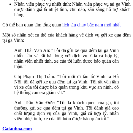
Nhân viên phục vụ nhiệt tình: Nhân viên phục vụ tại ga Vinh
được đánh giá là nhiệt tình, chu đáo, sẵn sàng hỗ trợ khách
hàng.
Có thể bạn quan tâm tổng quan
lịch tàu chạy bắc nam mới nhất
Một số nhận xét cụ thể của khách hàng về dịch vụ gửi xe qua đêm
tại ga Vinh:
Anh Thái Văn An: “Tôi đã gửi xe qua đêm tại ga Vinh
nhiều lần và rất hài lòng với dịch vụ. Giá cả hợp lý,
nhân viên nhiệt tình, xe của tôi luôn được bảo quản cẩn
thận.”
Chị Phạm Thị Trâm: “Tôi mới đi tàu từ Vinh ra Hà
Nội, tôi đã gửi xe qua đêm tại ga Vinh. Tôi rất yên tâm
vì xe của tôi được bảo quản trong khu vực an ninh, có
hệ thống camera giám sát.”
Anh Trần Văn Đức: “Tôi là khách quen của ga, tôi
thường gửi xe qua đêm tại ga Vinh. Tôi đánh giá cao
chất lượng dịch vụ của ga Vinh, giá cả hợp lý, nhân
viên nhiệt tình, xe của tôi luôn được bảo quản tốt.”
Gatauhoa.com