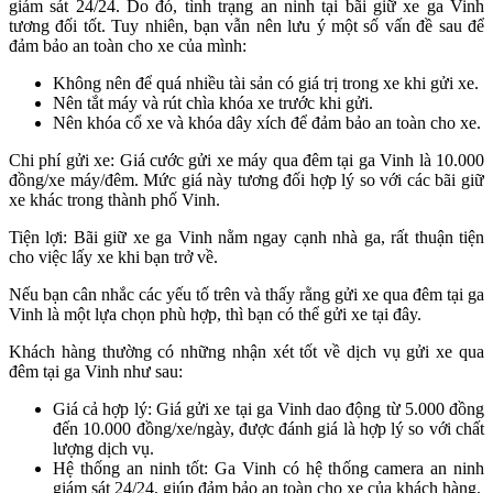
giám sát 24/24. Do đó, tình trạng an ninh tại bãi giữ xe ga Vinh
tương đối tốt. Tuy nhiên, bạn vẫn nên lưu ý một số vấn đề sau để
đảm bảo an toàn cho xe của mình:
Không nên để quá nhiều tài sản có giá trị trong xe khi gửi xe.
Nên tắt máy và rút chìa khóa xe trước khi gửi.
Nên khóa cổ xe và khóa dây xích để đảm bảo an toàn cho xe.
Chi phí gửi xe: Giá cước gửi xe máy qua đêm tại ga Vinh là 10.000
đồng/xe máy/đêm. Mức giá này tương đối hợp lý so với các bãi giữ
xe khác trong thành phố Vinh.
Tiện lợi: Bãi giữ xe ga Vinh nằm ngay cạnh nhà ga, rất thuận tiện
cho việc lấy xe khi bạn trở về.
Nếu bạn cân nhắc các yếu tố trên và thấy rằng gửi xe qua đêm tại ga
Vinh là một lựa chọn phù hợp, thì bạn có thể gửi xe tại đây.
Khách hàng thường có những nhận xét tốt về dịch vụ gửi xe qua
đêm tại ga Vinh như sau:
Giá cả hợp lý: Giá gửi xe tại ga Vinh dao động từ 5.000 đồng
đến 10.000 đồng/xe/ngày, được đánh giá là hợp lý so với chất
lượng dịch vụ.
Hệ thống an ninh tốt: Ga Vinh có hệ thống camera an ninh
giám sát 24/24, giúp đảm bảo an toàn cho xe của khách hàng.