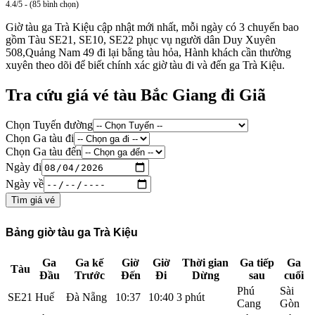
4.4/5 - (85 bình chọn)
Giờ tàu ga Trà Kiệu cập nhật mới nhất, mỗi ngày có 3 chuyến bao
gồm Tàu SE21, SE10, SE22 phục vụ người dân Duy Xuyên
508,Quảng Nam 49 đi lại bằng tàu hỏa, Hành khách cần thường
xuyên theo dõi để biết chính xác giờ tàu đi và đến ga Trà Kiệu.
Tra cứu giá vé tàu Bắc Giang đi Giã
Chọn Tuyến đường
Chọn Ga tàu đi
Chọn Ga tàu đến
Ngày đi
Ngày về
Tìm giá vé
Bảng giờ tàu ga Trà Kiệu
Ga
Ga kế
Giờ
Giờ
Thời gian
Ga tiếp
Ga
Tàu
Đầu
Trước
Đến
Đi
Dừng
sau
cuối
Phú
Sài
SE21
Huế
Đà Nẵng
10:37
10:40
3 phút
Cang
Gòn