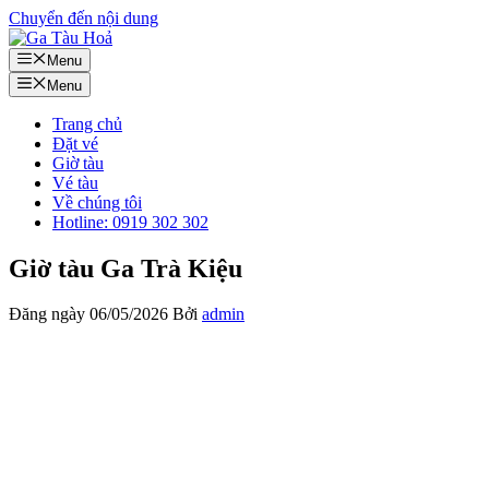
Chuyển đến nội dung
Menu
Menu
Trang chủ
Đặt vé
Giờ tàu
Vé tàu
Về chúng tôi
Hotline: 0919 302 302
Giờ tàu Ga Trà Kiệu
Đăng ngày
06/05/2026
Bởi
admin