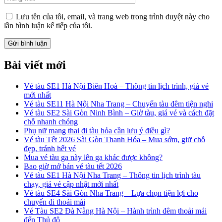
Lưu tên của tôi, email, và trang web trong trình duyệt này cho
lần bình luận kế tiếp của tôi.
Bài viết mới
Vé tàu SE1 Hà Nội Biên Hoà – Thông tin lịch trình, giá vé
mới nhất
Vé tàu SE11 Hà Nội Nha Trang – Chuyến tàu đêm tiện nghi
Vé tàu SE2 Sài Gòn Ninh Bình – Giờ tàu, giá vé và cách đặt
chỗ nhanh chóng
Phụ nữ mang thai đi tàu hỏa cần lưu ý điều gì?
Vé tàu Tết 2026 Sài Gòn Thanh Hóa – Mua sớm, giữ chỗ
đẹp, tránh hết vé
Mua vé tàu ga này lên ga khác được không?
Bao giờ mở bán vé tàu tết 2026
Vé tàu SE1 Hà Nội Nha Trang – Thông tin lịch trình tàu
chạy, giá vé cập nhật mới nhất
Vé tàu SE4 Sài Gòn Nha Trang – Lựa chọn tiện lợi cho
chuyến đi thoải mái
Vé Tàu SE2 Đà Nẵng Hà Nội – Hành trình đêm thoải mái
đến Thủ đô