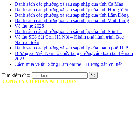
Danh sách các phường xã sau sáp nhập của tỉnh Cà Mau
Danh sách các phường xã sau sáp nhập của tỉnh Hưng Yên
Danh sách các phường xã sau sáp nhập của tỉnh Lâm Đồng
Danh sách các phường xã sau sáp nhập của tỉnh Vĩnh Long
Vé tàu hè 2026
Danh sách các phường xã sau sáp nhập của tỉnh Sơn La
Vé tàu SE8 Sài Gòn Hà Nội – Khám phá hành trình Bắc
Nam an toàn
Danh sách các phường xã sau sáp nhập của thành phố Huế
Đường sắt Việt Nam tổ chức tăng cường các đoàn tàu hè năm
2023
Cách mua vé tàu Sông Lam online – Hướng dẫn chi tiết
Tìm kiếm cho:
CÔNG TY CỔ PHẦN ALLTOURS
♦ Mã số thuế: 0314401806
♦ Ngày cấp: Ngày 12/05/2017
♦ Nơi cấp: Sở Kế hoạch và Đầu tư TPHCM
♦ Giấy phép Lữ hành: Số GP: 79-0357/2-23/SDL-GP LHND
♦ Trụ sở chính: Tầng 9, Tòa nhà Diamond Plaza, 34 Lê Duẩn, Quận
1, TP HCM
♦ Phòng vé TP.HCM: 17 Mai Chí Thọ, Phường Bình Khánh, TP.
Thủ Đức