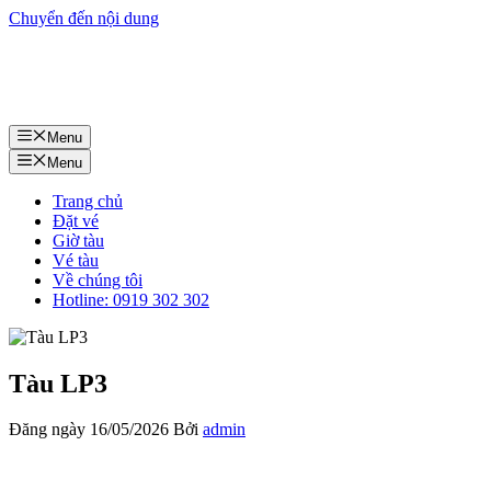
Chuyển đến nội dung
Menu
Menu
Trang chủ
Đặt vé
Giờ tàu
Vé tàu
Về chúng tôi
Hotline: 0919 302 302
Tàu LP3
Đăng ngày
16/05/2026
Bởi
admin