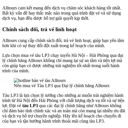
Alltours cam kết mang đến dịch vụ chăm sóc khách hàng tốt nhất.
Bất kỳ vấn đề hay thắc mắc nào trong quá trình đặt vé và sử dụng
dịch vụ, bạn đều được hỗ trợ giải quyết kịp thời.
Chính sách đổi, trả vé linh hoạt
Alltours cung cấp chính sách đổi, trả vé linh hoạt, giúp bạn yên tâm
hơn khi có sự thay đổi đột xuất trong kế hoạch của mình.
Lựa chọn mua vé tàu LP3 chạy tuyến Hà Nội – Hải Phòng qua đại
lý chính hãng Alltours không chỉ mang lại sự an tâm và tiện lợi mà
còn giúp bạn có được những trải nghiệm tốt nhất trong suốt hành
trình của mình.
Nên mua vé Tàu LP3 qua Đại lý chính hãng Alltours
Tàu LP3 là lựa chọn lý tưởng cho những ai muốn trải nghiệm hành
trình từ Hà Nội đến Hải Phòng với chất lượng dịch vụ tốt và sự tiện
lợi. Đặt vé
tàu LP3
qua các đại lý chính hãng như Alltours không
chỉ đảm bảo tính chính xác và an toàn mà còn mang lại nhiều ưu đãi
và dịch vụ hỗ trợ chuyên nghiệp. Hãy lên kế hoạch cho chuyến đi
của bạn và tận hưởng hành trình thoải mái cùng tàu LP3.