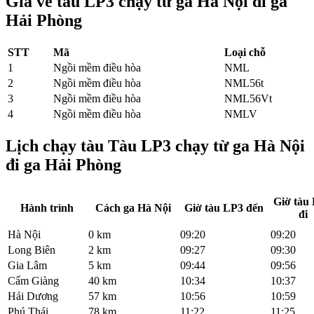
Giá vé tàu LP3 chạy từ ga Hà Nội đi ga
Hải Phòng
STT
Mã
Loại chỗ
1
Ngồi mềm điều hòa
NML
2
Ngồi mềm điều hòa
NML56t
3
Ngồi mềm điều hòa
NML56Vt
4
Ngồi mềm điều hòa
NMLV
Lịch chạy tàu Tàu LP3
chạy từ ga Hà Nội
đi ga Hải Phòng
Giờ tàu
Hành trình
Cách ga Hà Nội
Giờ tàu LP3 đến
đi
Hà Nội
0 km
09:20
09:20
Long Biên
2 km
09:27
09:30
Gia Lâm
5 km
09:44
09:56
Cẩm Giàng
40 km
10:34
10:37
Hải Dương
57 km
10:56
10:59
Phú Thái
78 km
11:22
11:25