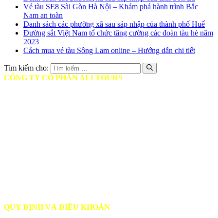
Vé tàu SE8 Sài Gòn Hà Nội – Khám phá hành trình Bắc
Nam an toàn
Danh sách các phường xã sau sáp nhập của thành phố Huế
Đường sắt Việt Nam tổ chức tăng cường các đoàn tàu hè năm
2023
Cách mua vé tàu Sông Lam online – Hướng dẫn chi tiết
Tìm kiếm cho:
CÔNG TY CỔ PHẦN ALLTOURS
♦ Mã số thuế: 0314401806
♦ Ngày cấp: Ngày 12/05/2017
♦ Nơi cấp: Sở Kế hoạch và Đầu tư TPHCM
♦ Giấy phép Lữ hành: Số GP: 79-0357/2-23/SDL-GP LHND
♦ Trụ sở chính: Tầng 9, Tòa nhà Diamond Plaza, 34 Lê Duẩn, Quận
1, TP HCM
♦ Phòng vé TP.HCM: 17 Mai Chí Thọ, Phường Bình Khánh, TP.
Thủ Đức
♦ Phòng vé Hà Nội: 09 Đinh Lễ, Quận Hoàn Kiếm
♦ Phòng vé Nghệ An: Toà nhà A4, Handico 30, Đại lộ Lê Nin,
TP.Vinh
QUY ĐỊNH VÀ ĐIỀU KHOẢN