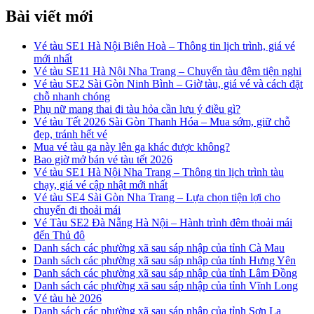
Bài viết mới
Vé tàu SE1 Hà Nội Biên Hoà – Thông tin lịch trình, giá vé
mới nhất
Vé tàu SE11 Hà Nội Nha Trang – Chuyến tàu đêm tiện nghi
Vé tàu SE2 Sài Gòn Ninh Bình – Giờ tàu, giá vé và cách đặt
chỗ nhanh chóng
Phụ nữ mang thai đi tàu hỏa cần lưu ý điều gì?
Vé tàu Tết 2026 Sài Gòn Thanh Hóa – Mua sớm, giữ chỗ
đẹp, tránh hết vé
Mua vé tàu ga này lên ga khác được không?
Bao giờ mở bán vé tàu tết 2026
Vé tàu SE1 Hà Nội Nha Trang – Thông tin lịch trình tàu
chạy, giá vé cập nhật mới nhất
Vé tàu SE4 Sài Gòn Nha Trang – Lựa chọn tiện lợi cho
chuyến đi thoải mái
Vé Tàu SE2 Đà Nẵng Hà Nội – Hành trình đêm thoải mái
đến Thủ đô
Danh sách các phường xã sau sáp nhập của tỉnh Cà Mau
Danh sách các phường xã sau sáp nhập của tỉnh Hưng Yên
Danh sách các phường xã sau sáp nhập của tỉnh Lâm Đồng
Danh sách các phường xã sau sáp nhập của tỉnh Vĩnh Long
Vé tàu hè 2026
Danh sách các phường xã sau sáp nhập của tỉnh Sơn La