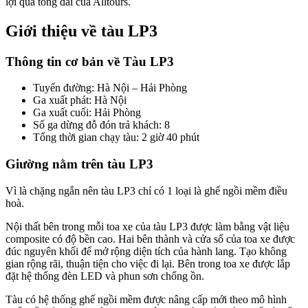
lợi qua tổng đài của Alltours.
Giới thiệu về tàu LP3
Thông tin cơ bản về Tàu LP3
Tuyến đường: Hà Nội – Hải Phòng
Ga xuất phát: Hà Nội
Ga xuất cuối: Hải Phòng
Số ga dừng đỗ đón trả khách: 8
Tổng thời gian chạy tàu: 2 giờ 40 phút
Giường nằm trên tàu LP3
Vì là chặng ngắn nên tàu LP3 chỉ có 1 loại là ghế ngồi mềm điều
hoà.
Nội thất bên trong mỗi toa xe của tàu LP3 được làm bằng vật liệu
composite có độ bền cao. Hai bên thành và cửa sổ của toa xe được
đúc nguyên khối để mở rộng diện tích của hành lang. Tạo không
gian rộng rãi, thuận tiện cho việc đi lại. Bên trong toa xe được lắp
đặt hệ thống đèn LED và phun sơn chống ồn.
Tàu có hệ thống ghế ngồi mềm được nâng cấp mới theo mô hình