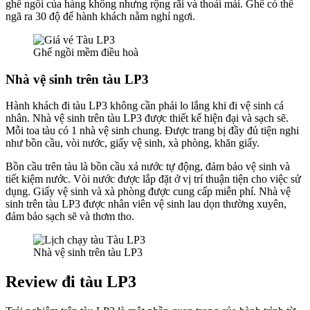
ghế ngồi của hàng không nhưng rộng rãi và thoải mái. Ghế có thể
ngã ra 30 độ để hành khách nằm nghỉ ngơi.
Ghế ngồi mềm điều hoà
Nhà vệ sinh trên tàu LP3
Hành khách đi tàu LP3 không cần phải lo lắng khi đi vệ sinh cá
nhân. Nhà vệ sinh trên tàu LP3 được thiết kế hiện đại và sạch sẽ.
Mỗi toa tàu có 1 nhà vệ sinh chung. Được trang bị đầy đủ tiện nghi
như bồn cầu, vòi nước, giấy vệ sinh, xà phòng, khăn giấy.
Bồn cầu trên tàu là bồn cầu xả nước tự động, đảm bảo vệ sinh và
tiết kiệm nước. Vòi nước được lắp đặt ở vị trí thuận tiện cho việc sử
dụng. Giấy vệ sinh và xà phòng được cung cấp miễn phí. Nhà vệ
sinh trên tàu LP3 được nhân viên vệ sinh lau dọn thường xuyên,
đảm bảo sạch sẽ và thơm tho.
Nhà vệ sinh trên tàu LP3
Review đi tàu LP3