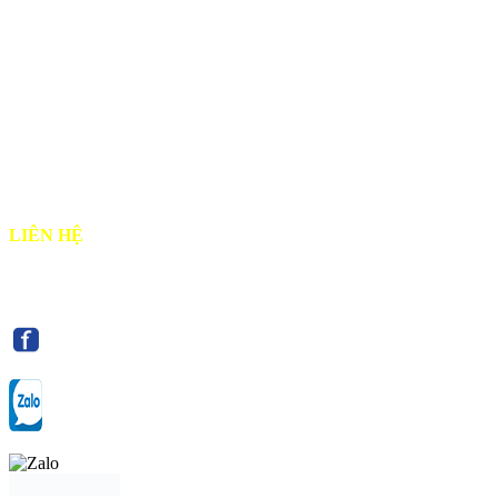
♦
Hướng dẫn đặt vé
♦
Chính sách vận chuyển hành khách
♦
Chính Sách Đổi Trả & Hoàn Vé
♦
Chính sách bảo mật
♦
Chính sách & Quy định chung
♦
Hướng dẫn Thanh Toán
LIÊN HỆ
♦ Email: alltours.vn@gmail.com
♦ Điện thoại: 0919 302 302
Tư vấn qua
Facebook
Tư vấn qua:
Zalo OA Doanh nghiệp