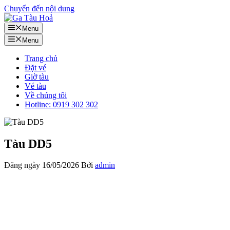
Chuyển đến nội dung
Menu
Menu
Trang chủ
Đặt vé
Giờ tàu
Vé tàu
Về chúng tôi
Hotline: 0919 302 302
Tàu DD5
Đăng ngày
16/05/2026
Bởi
admin