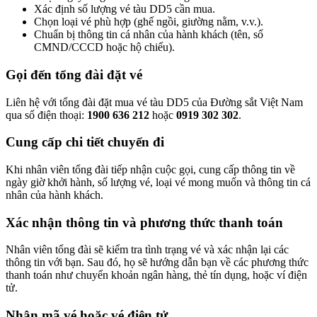
Xác định số lượng vé tàu DD5 cần mua.
Chọn loại vé phù hợp (ghế ngồi, giường nằm, v.v.).
Chuẩn bị thông tin cá nhân của hành khách (tên, số
CMND/CCCD hoặc hộ chiếu).
Gọi đến tổng đài đặt vé
Liên hệ với tổng đài đặt mua vé tàu DD5 của Đường sắt Việt Nam
qua số điện thoại:
1900 636 212
hoặc
0919 302 302
.
Cung cấp chi tiết chuyến đi
Khi nhân viên tổng đài tiếp nhận cuộc gọi, cung cấp thông tin về
ngày giờ khởi hành, số lượng vé, loại vé mong muốn và thông tin cá
nhân của hành khách.
Xác nhận thông tin và phương thức thanh toán
Nhân viên tổng đài sẽ kiểm tra tình trạng vé và xác nhận lại các
thông tin với bạn. Sau đó, họ sẽ hướng dẫn bạn về các phương thức
thanh toán như chuyển khoản ngân hàng, thẻ tín dụng, hoặc ví điện
tử.
Nhận mã vé hoặc vé điện tử