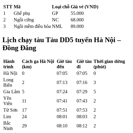
STT
Mã
Loại chỗ
Giá vé (VND)
1
Ghế phụ
GP
55.000
2
Ngồi cứng
NC
68.000
3
Ngồi mềm điều hòa
NML
89.000
Lịch chạy tàu Tàu DD5 tuyến Hà Nội –
Đồng Đăng
Hành
Cách ga Hà Nội
Giờ tàu
Giờ tàu
Thời gian dừng
trình
(km)
đến
đi
(phút)
Hà Nội
0
07:05
07:05
0
Long
2
07:13
07:16
3
Biên
Gia Lâm
5
07:24
07:29
5
Yên
11
07:41
07:43
2
Viên
Từ Sơn
17
07:51
07:53
2
Lim
24
08:01
08:03
2
Bắc
29
08:10
08:12
2
Ninh