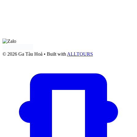
♦ Email: alltours.vn@gmail.com
♦ Điện thoại: 0919 302 302
Tư vấn qua
Facebook
Tư vấn qua:
Zalo OA Doanh nghiệp
© 2026 Ga Tàu Hoả
• Built with
ALLTOURS