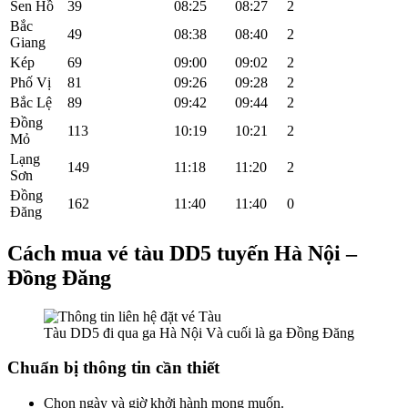
Sen Hồ
39
08:25
08:27
2
Bắc
49
08:38
08:40
2
Giang
Kép
69
09:00
09:02
2
Phố Vị
81
09:26
09:28
2
Bắc Lệ
89
09:42
09:44
2
Đồng
113
10:19
10:21
2
Mỏ
Lạng
149
11:18
11:20
2
Sơn
Đồng
162
11:40
11:40
0
Đăng
Cách mua vé tàu DD5 tuyến Hà Nội –
Đồng Đăng
Tàu DD5 đi qua ga Hà Nội Và cuối là ga Đồng Đăng
Chuẩn bị thông tin cần thiết
Chọn ngày và giờ khởi hành mong muốn.