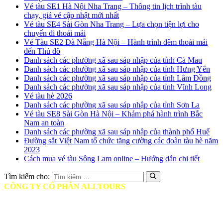
Vé tàu SE1 Hà Nội Nha Trang – Thông tin lịch trình tàu
chạy, giá vé cập nhật mới nhất
Vé tàu SE4 Sài Gòn Nha Trang – Lựa chọn tiện lợi cho
chuyến đi thoải mái
Vé Tàu SE2 Đà Nẵng Hà Nội – Hành trình đêm thoải mái
đến Thủ đô
Danh sách các phường xã sau sáp nhập của tỉnh Cà Mau
Danh sách các phường xã sau sáp nhập của tỉnh Hưng Yên
Danh sách các phường xã sau sáp nhập của tỉnh Lâm Đồng
Danh sách các phường xã sau sáp nhập của tỉnh Vĩnh Long
Vé tàu hè 2026
Danh sách các phường xã sau sáp nhập của tỉnh Sơn La
Vé tàu SE8 Sài Gòn Hà Nội – Khám phá hành trình Bắc
Nam an toàn
Danh sách các phường xã sau sáp nhập của thành phố Huế
Đường sắt Việt Nam tổ chức tăng cường các đoàn tàu hè năm
2023
Cách mua vé tàu Sông Lam online – Hướng dẫn chi tiết
Tìm kiếm cho:
CÔNG TY CỔ PHẦN ALLTOURS
♦ Mã số thuế: 0314401806
♦ Ngày cấp: Ngày 12/05/2017