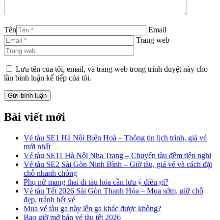
Tên
Email
Trang web
Lưu tên của tôi, email, và trang web trong trình duyệt này cho
lần bình luận kế tiếp của tôi.
Bài viết mới
Vé tàu SE1 Hà Nội Biên Hoà – Thông tin lịch trình, giá vé
mới nhất
Vé tàu SE11 Hà Nội Nha Trang – Chuyến tàu đêm tiện nghi
Vé tàu SE2 Sài Gòn Ninh Bình – Giờ tàu, giá vé và cách đặt
chỗ nhanh chóng
Phụ nữ mang thai đi tàu hỏa cần lưu ý điều gì?
Vé tàu Tết 2026 Sài Gòn Thanh Hóa – Mua sớm, giữ chỗ
đẹp, tránh hết vé
Mua vé tàu ga này lên ga khác được không?
Bao giờ mở bán vé tàu tết 2026