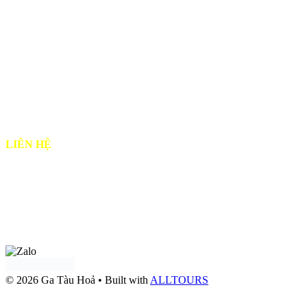
♦
Hướng dẫn đặt vé
♦
Chính sách vận chuyển hành khách
♦
Chính Sách Đổi Trả & Hoàn Vé
♦
Chính sách bảo mật
♦
Chính sách & Quy định chung
♦
Hướng dẫn Thanh Toán
LIÊN HỆ
♦ Email: alltours.vn@gmail.com
♦ Điện thoại: 0919 302 302
Tư vấn qua
Facebook
Tư vấn qua:
Zalo OA Doanh nghiệp
© 2026 Ga Tàu Hoả
• Built with
ALLTOURS