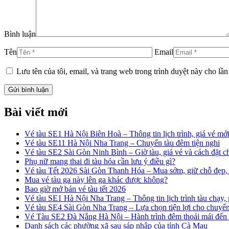
Bình luận
Tên
Email
Lưu tên của tôi, email, và trang web trong trình duyệt này cho lần 
Bài viết mới
Vé tàu SE1 Hà Nội Biên Hoà – Thông tin lịch trình, giá vé mới
Vé tàu SE11 Hà Nội Nha Trang – Chuyến tàu đêm tiện nghi
Vé tàu SE2 Sài Gòn Ninh Bình – Giờ tàu, giá vé và cách đặt 
Phụ nữ mang thai đi tàu hỏa cần lưu ý điều gì?
Vé tàu Tết 2026 Sài Gòn Thanh Hóa – Mua sớm, giữ chỗ đẹp, 
Mua vé tàu ga này lên ga khác được không?
Bao giờ mở bán vé tàu tết 2026
Vé tàu SE1 Hà Nội Nha Trang – Thông tin lịch trình tàu chạy, 
Vé tàu SE4 Sài Gòn Nha Trang – Lựa chọn tiện lợi cho chuyến 
Vé Tàu SE2 Đà Nẵng Hà Nội – Hành trình đêm thoải mái đến
Danh sách các phường xã sau sáp nhập của tỉnh Cà Mau