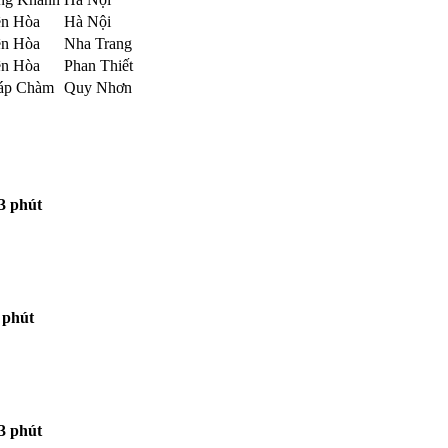
ên Hòa
Hà Nội
ên Hòa
Nha Trang
ên Hòa
Phan Thiết
áp Chàm
Quy Nhơn
3 phút
 phút
3 phút