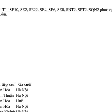
gồm Tàu SE10, SE2, SE22, SE4, SE6, SE8, SNT2, SPT2, SQN2 phục vụ 
 Gòn.
 tiếp sau
Ga cuối
ên Hòa
Hà Nội
nh Thuận
Hà Nội
ên Hòa
Huế
ên Hòa
Hà Nội
ng Khánh
Hà Nội