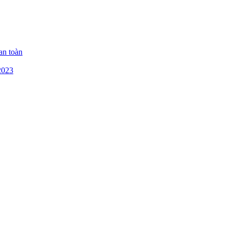
an toàn
2023
n 1, TP HCM
ủ Đức
inh