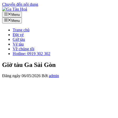
Chuyển đến nội dung
Menu
Menu
Trang chủ
Đặt vé
Giờ tàu
Vé tàu
Về chúng tôi
Hotline: 0919 302 302
Giờ tàu Ga Sài Gòn
Đăng ngày
06/05/2026
Bởi
admin