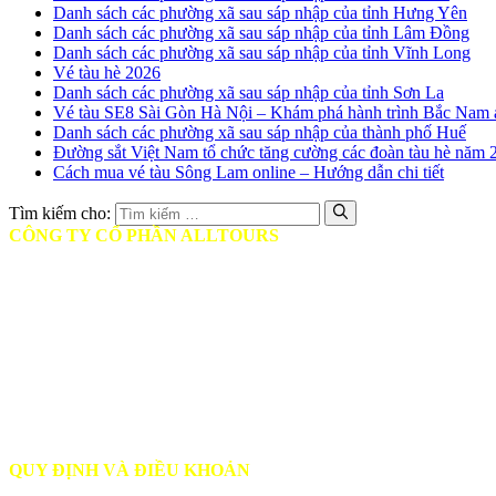
Danh sách các phường xã sau sáp nhập của tỉnh Hưng Yên
Danh sách các phường xã sau sáp nhập của tỉnh Lâm Đồng
Danh sách các phường xã sau sáp nhập của tỉnh Vĩnh Long
Vé tàu hè 2026
Danh sách các phường xã sau sáp nhập của tỉnh Sơn La
Vé tàu SE8 Sài Gòn Hà Nội – Khám phá hành trình Bắc Nam 
Danh sách các phường xã sau sáp nhập của thành phố Huế
Đường sắt Việt Nam tổ chức tăng cường các đoàn tàu hè năm 
Cách mua vé tàu Sông Lam online – Hướng dẫn chi tiết
Tìm kiếm cho:
CÔNG TY CỔ PHẦN ALLTOURS
♦ Mã số thuế: 0314401806
♦ Ngày cấp: Ngày 12/05/2017
♦ Nơi cấp: Sở Kế hoạch và Đầu tư TPHCM
♦ Giấy phép Lữ hành: Số GP: 79-0357/2-23/SDL-GP LHND
♦ Trụ sở chính: Tầng 9, Tòa nhà Diamond Plaza, 34 Lê Duẩn, Quậ
♦ Phòng vé TP.HCM: 17 Mai Chí Thọ, Phường Bình Khánh, TP. Th
♦ Phòng vé Hà Nội: 09 Đinh Lễ, Quận Hoàn Kiếm
♦ Phòng vé Nghệ An: Toà nhà A4, Handico 30, Đại lộ Lê Nin, TP.V
QUY ĐỊNH VÀ ĐIỀU KHOẢN