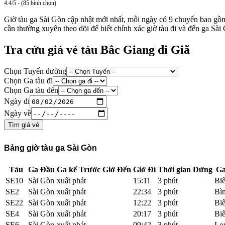
4.4/5 - (85 bình chọn)
Giờ tàu ga Sài Gòn cập nhật mới nhất, mỗi ngày có 9 chuyến bao 
cần thường xuyên theo dõi để biết chính xác giờ tàu đi và đến ga Sài
Tra cứu giá vé tàu Bắc Giang đi Giã
Chọn Tuyến đường
Chọn Ga tàu đi
Chọn Ga tàu đến
Ngày đi
Ngày về
Tìm giá vé
Bảng giờ tàu ga Sài Gòn
Tàu
Ga Đầu
Ga kế Trước
Giờ Đến
Giờ Đi
Thời gian Dừng
Ga
SE10
Sài Gòn
xuất phát
15:11
3 phút
Bi
SE2
Sài Gòn
xuất phát
22:34
3 phút
Bì
SE22
Sài Gòn
xuất phát
12:22
3 phút
Bi
SE4
Sài Gòn
xuất phát
20:17
3 phút
Bi
SE6
Sài Gòn
xuất phát
09:42
3 phút
Lo