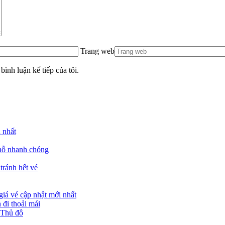
Trang web
bình luận kế tiếp của tôi.
 nhất
chỗ nhanh chóng
tránh hết vé
giá vé cập nhật mới nhất
đi thoải mái
 Thủ đô