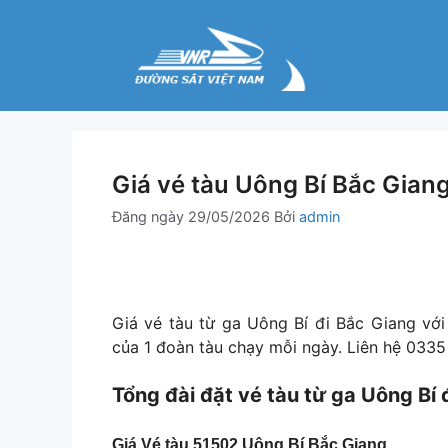
Chuyển
đến
nội
dung
Giá vé tàu Uông Bí Bắc Gian
Đăng ngày
29/05/2026
Bởi
admin
Giá vé tàu từ ga Uông Bí đi Bắc Giang v
của 1 đoàn tàu chạy mỗi ngày. Liên hệ 0335
Tổng đài đặt vé tàu từ ga Uông Bí 
Giá Vé tàu 51502 Uông Bí Bắc Giang