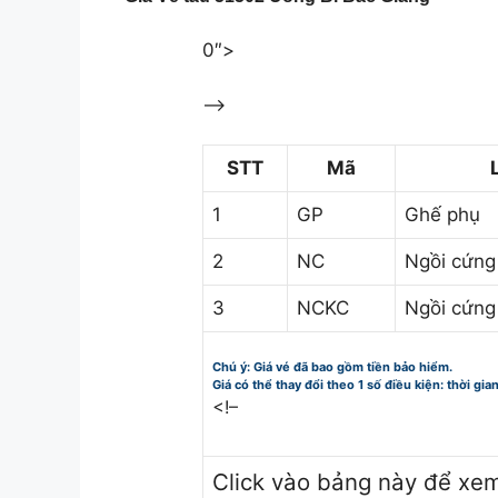
0″>
–>
STT
Mã
1
GP
Ghế phụ
2
NC
Ngồi cứng
3
NCKC
Ngồi cứng
Chú ý: Giá vé đã bao gồm tiền bảo hiểm.
Giá có thể thay đổi theo 1 số điều kiện: thời gia
<!–
Click vào bảng này để xe