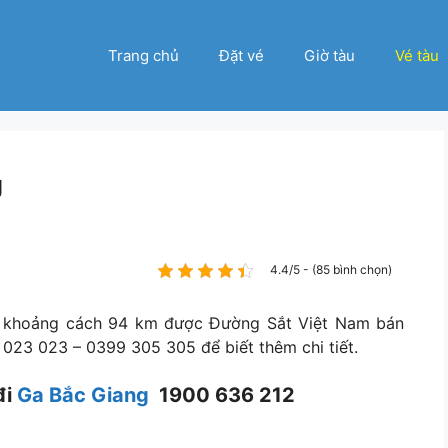
Trang chủ
Đặt vé
Giờ tàu
Vé tàu
g
4.4/5 - (85 bình chọn)
ới khoảng cách 94 km được Đường Sắt Việt Nam bán
 023 023 – 0399 305 305 để biết thêm chi tiết.
đi
Ga Bắc Giang
1900 636 212