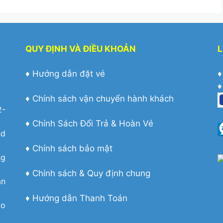
QUY ĐỊNH VÀ ĐIỀU KHOẢN
L
♦
Hướng dẫn đặt vé
♦
♦
♦
Chính sách vận chuyển hành khách
2-
♦
Chính Sách Đổi Trả & Hoàn Vé
nd
♦
Chính sách bảo mật
ng
♦
Chính sách & Quy định chung
àn
♦
Hướng dẫn Thanh Toán
co