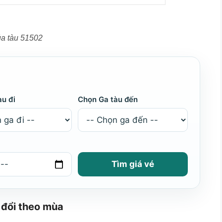
ủa tàu 51502
àu đi
Chọn Ga tàu đến
Tìm giá vé
 đổi theo mùa