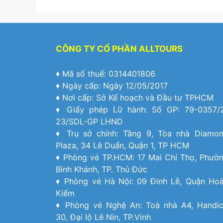
CÔNG TY CỔ PHẦN ALLTOURS
♦ Mã số thuế: 0314401806
♦ Ngày cấp: Ngày 12/05/2017
♦ Nơi cấp: Sở Kế hoạch và Đầu tư TPHCM
♦ Giấy phép Lữ hành: Số GP: 79-0357/
23/SDL-GP LHND
♦ Trụ sở chính: Tầng 9, Tòa nhà Diamo
Plaza, 34 Lê Duẩn, Quận 1, TP HCM
♦ Phòng vé TP.HCM: 17 Mai Chí Thọ, Phườ
Bình Khánh, TP. Thủ Đức
♦ Phòng vé Hà Nội: 09 Đinh Lễ, Quận Ho
Kiếm
♦ Phòng vé Nghệ An: Toà nhà A4, Handi
30, Đại lộ Lê Nin, TP.Vinh