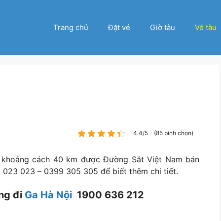
Trang chủ
Đặt vé
Giờ tàu
Vé tàu
4.4/5 - (85 bình chọn)
i khoảng cách 40 km được Đường Sắt Việt Nam bán
 023 023 – 0399 305 305 để biết thêm chi tiết.
ng đi
Ga Hà Nội
1900 636 212