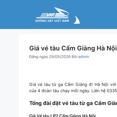
Chuyển
đến
nội
dung
Giá vé tàu Cẩm Giàng Hà Nội
Đăng ngày
29/05/2026
Bởi
admin
Giá vé tàu từ ga Cẩm Giàng đi Hà Nội vớ
của 4 đoàn tàu chạy mỗi ngày. Liên hệ 0335
Tổng đài đặt vé tàu từ ga Cẩm Già
Giá Vé tàu LP2 Cẩm Giàng Hà Nội