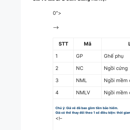
0″>
–>
STT
Mã
1
GP
Ghế phụ
2
NC
Ngồi cứng
3
NML
Ngồi mềm 
4
NMLV
Ngồi mềm 
Chú ý: Giá vé đã bao gồm tiền bảo hiểm.
Giá có thể thay đổi theo 1 số điều kiện: thời gia
<!–