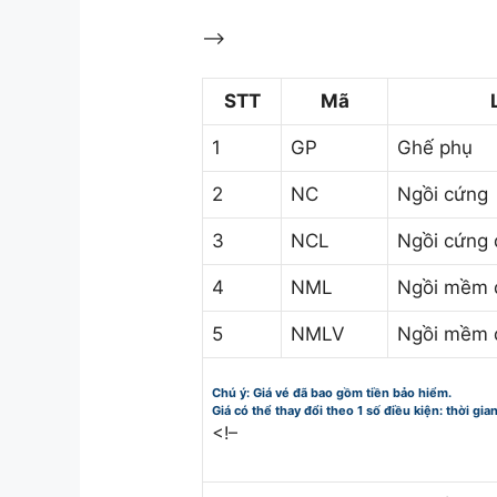
–>
STT
Mã
1
GP
Ghế phụ
2
NC
Ngồi cứng
3
NCL
Ngồi cứng 
4
NML
Ngồi mềm 
5
NMLV
Ngồi mềm 
Chú ý: Giá vé đã bao gồm tiền bảo hiểm.
Giá có thể thay đổi theo 1 số điều kiện: thời gia
<!–