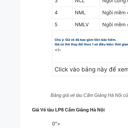
3
NCL
Ngồi cứng 
4
NML
Ngồi mềm 
5
NMLV
Ngồi mềm 
Chú ý: Giá vé đã bao gồm tiền bảo hiểm.
Giá có thể thay đổi theo 1 số điều kiện: thời gia
<!–
Click vào bảng này để xe
Bảng giá vé tàu Cẩm Giàng Hà Nội củ
Giá Vé tàu LP8 Cẩm Giàng Hà Nội
0″>