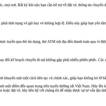
c, mọi nơi. Bất kỳ khi nào bạn cần hỗ trợ về đặt vé, thông tin chuyến đ
phải tình trạng vé giả hay vé không hợp lệ. Điều này giúp bạn yên tâ
n trực tuyến qua thẻ tín dụng, thẻ ATM nội địa đến thanh toán qua ví đ
 thay đổi kế hoạch chuyến đi mà không gặp phải nhiều phiền phức. Các qu
trình khuyến mãi một cách liên tục và chính xác, giúp bạn không bỏ lỡ bấ
ở thành một điểm đến quan trọng trên tuyến đường sắt Việt Nam. Hãy l
n hoặc đặt vé, hãy liên hệ với chúng tôi để nhận được sự tư vấn tận t