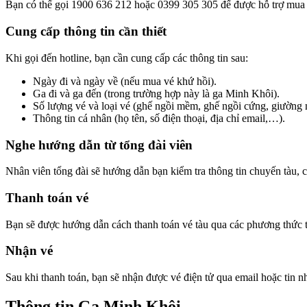
Bạn có thể gọi 1900 636 212 hoặc 0399 305 305 để được hỗ trợ mua 
Cung cấp thông tin cần thiết
Khi gọi đến hotline, bạn cần cung cấp các thông tin sau:
Ngày đi và ngày về (nếu mua vé khứ hồi).
Ga đi và ga đến (trong trường hợp này là ga Minh Khôi).
Số lượng vé và loại vé (ghế ngồi mềm, ghế ngồi cứng, giường
Thông tin cá nhân (họ tên, số điện thoại, địa chỉ email,…).
Nghe hướng dẫn từ tổng đài viên
Nhân viên tổng đài sẽ hướng dẫn bạn kiểm tra thông tin chuyến tàu, c
Thanh toán vé
Bạn sẽ được hướng dẫn cách thanh toán vé tàu qua các phương thức tha
Nhận vé
Sau khi thanh toán, bạn sẽ nhận được vé điện tử qua email hoặc tin n
Thông tin Ga Minh Khôi