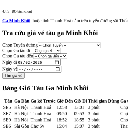
4.4/5 - (85 bình chọn)
Ga Minh Khôi
thuộc tỉnh Thanh Hoá nằm trên tuyến đường sắt Thống
Tra cứu giá vé tàu ga Minh Khôi
Chọn Tuyến đường
Chọn Ga tàu đi
Chọn Ga tàu đến
Ngày đi
Ngày về
Tìm giá vé
Bảng Giờ Tàu Ga Minh Khôi
Tàu
Ga Đầu
Ga kế Trước
Giờ Đến
Giờ Đi
Thời gian Dừng
Ga 
SE5
Hà Nội
Thanh Hoá
12:58
13:01
3 phút
Chợ
SE7
Hà Nội
Thanh Hoá
09:50
09:53
3 phút
Chợ
SE9
Hà Nội
Thanh Hoá
18:52
18:55
3 phút
Chợ
SE6
Sài Gòn
Chợ Sy
15:04
15:07
3 phút
Tha