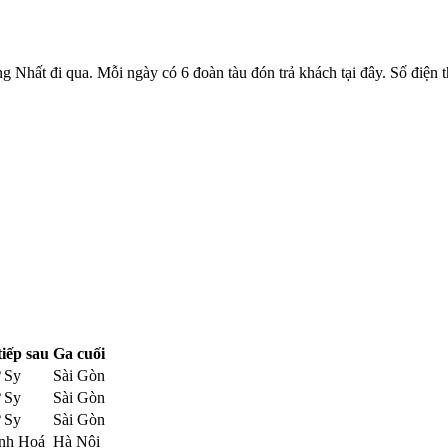
 Nhất đi qua. Mỗi ngày có 6 đoàn tàu đón trả khách tại đây. Số điện 
tiếp sau
Ga cuối
 Sy
Sài Gòn
 Sy
Sài Gòn
 Sy
Sài Gòn
nh Hoá
Hà Nội