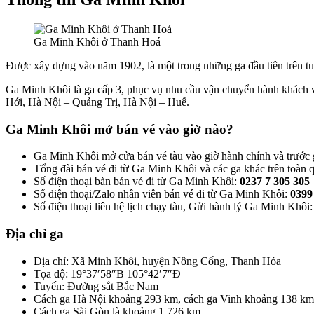
Ga Minh Khôi ở Thanh Hoá
Được xây dựng vào năm 1902, là một trong những ga đầu tiên trên t
Ga Minh Khôi là ga cấp 3, phục vụ nhu cầu vận chuyển hành khách v
Hới, Hà Nội – Quảng Trị, Hà Nội – Huế.
Ga Minh Khôi mở bán vé vào giờ nào?
Ga Minh Khôi mở cửa bán vé tàu vào giờ hành chính và trước 
Tổng đài bán vé đi từ Ga Minh Khôi và các ga khác trên toàn 
Số điện thoại bàn bán vé đi từ Ga Minh Khôi:
0237 7 305 305
Số điện thoại/Zalo nhân viên bán vé đi từ Ga Minh Khôi:
0399
Số điện thoại liên hệ lịch chạy tàu, Gửi hành lý Ga Minh Khôi
Địa chỉ ga
Địa chỉ: Xã Minh Khôi, huyện Nông Cống, Thanh Hóa
Tọa độ: 19°37′58″B 105°42′7″Đ
Tuyến: Đường sắt Bắc Nam
Cách ga Hà Nội khoảng 293 km, cách ga Vinh khoảng 138 km
Cách ga Sài Gòn là khoảng 1.726 km