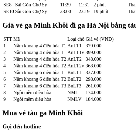
SE8
Sài Gòn
Chợ Sy
11:29
11:31
2 phút
Tha
SE10
Sài Gòn
Chợ Sy
23:00
23:19
19 phút
Tha
Giá vé ga Minh Khôi đi ga Hà Nội bằng tà
STT
Mã
Loại chỗ
Giá vé (VND)
1
Nằm khoang 4 điều hòa T1
AnLT1
379.000
2
Nằm khoang 4 điều hòa T1
AnLT1v
399.000
3
Nằm khoang 4 điều hòa T2
AnLT2
348.000
4
Nằm khoang 4 điều hòa T2
AnLT2v
368.000
5
Nằm khoang 6 điều hòa T1
BnLT1
337.000
6
Nằm khoang 6 điều hòa T2
BnLT2
298.000
7
Nằm khoang 6 điều hòa T3
BnLT3
261.000
8
Ngồi mềm điều hòa
NML
174.000
9
Ngồi mềm điều hòa
NMLV
184.000
Mua vé tàu ga Minh Khôi
Gọi đến hotline