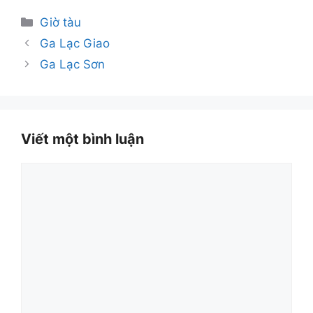
Danh
Giờ tàu
mục
Ga Lạc Giao
Ga Lạc Sơn
Viết một bình luận
Bình
luận