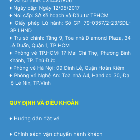
♦ Mã số thuế: 0314401806
♦ Ngày cấp: Ngày 12/05/2017
♦ Nơi cấp: Sở Kế hoạch và Đầu tư TPHCM
♦ Giấy phép Lữ hành: Số GP: 79-0357/2-23/SDL-
GP LHND
♦ Trụ sở chính: Tầng 9, Tòa nhà Diamond Plaza, 34
Lê Duẩn, Quận 1, TP HCM
♦ Phòng vé TP.HCM: 17 Mai Chí Thọ, Phường Bình
Khánh, TP. Thủ Đức
♦ Phòng vé Hà Nội: 09 Đinh Lễ, Quận Hoàn Kiếm
♦ Phòng vé Nghệ An: Toà nhà A4, Handico 30, Đại
lộ Lê Nin, TP.Vinh
QUY ĐỊNH VÀ ĐIỀU KHOẢN
♦
Hướng dẫn đặt vé
♦
Chính sách vận chuyển hành khách