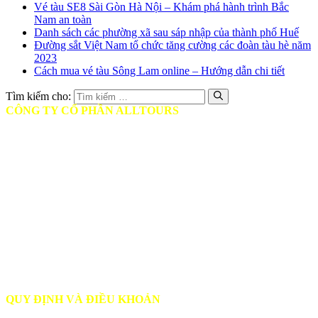
Vé tàu SE8 Sài Gòn Hà Nội – Khám phá hành trình Bắc
Nam an toàn
Danh sách các phường xã sau sáp nhập của thành phố Huế
Đường sắt Việt Nam tổ chức tăng cường các đoàn tàu hè năm
2023
Cách mua vé tàu Sông Lam online – Hướng dẫn chi tiết
Tìm kiếm cho:
CÔNG TY CỔ PHẦN ALLTOURS
♦ Mã số thuế: 0314401806
♦ Ngày cấp: Ngày 12/05/2017
♦ Nơi cấp: Sở Kế hoạch và Đầu tư TPHCM
♦ Giấy phép Lữ hành: Số GP: 79-0357/2-23/SDL-GP LHND
♦ Trụ sở chính: Tầng 9, Tòa nhà Diamond Plaza, 34 Lê Duẩn, Quận
1, TP HCM
♦ Phòng vé TP.HCM: 17 Mai Chí Thọ, Phường Bình Khánh, TP.
Thủ Đức
♦ Phòng vé Hà Nội: 09 Đinh Lễ, Quận Hoàn Kiếm
♦ Phòng vé Nghệ An: Toà nhà A4, Handico 30, Đại lộ Lê Nin,
TP.Vinh
QUY ĐỊNH VÀ ĐIỀU KHOẢN