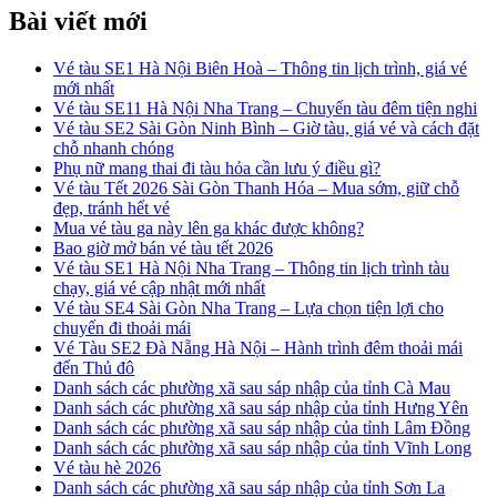
Bài viết mới
Vé tàu SE1 Hà Nội Biên Hoà – Thông tin lịch trình, giá vé
mới nhất
Vé tàu SE11 Hà Nội Nha Trang – Chuyến tàu đêm tiện nghi
Vé tàu SE2 Sài Gòn Ninh Bình – Giờ tàu, giá vé và cách đặt
chỗ nhanh chóng
Phụ nữ mang thai đi tàu hỏa cần lưu ý điều gì?
Vé tàu Tết 2026 Sài Gòn Thanh Hóa – Mua sớm, giữ chỗ
đẹp, tránh hết vé
Mua vé tàu ga này lên ga khác được không?
Bao giờ mở bán vé tàu tết 2026
Vé tàu SE1 Hà Nội Nha Trang – Thông tin lịch trình tàu
chạy, giá vé cập nhật mới nhất
Vé tàu SE4 Sài Gòn Nha Trang – Lựa chọn tiện lợi cho
chuyến đi thoải mái
Vé Tàu SE2 Đà Nẵng Hà Nội – Hành trình đêm thoải mái
đến Thủ đô
Danh sách các phường xã sau sáp nhập của tỉnh Cà Mau
Danh sách các phường xã sau sáp nhập của tỉnh Hưng Yên
Danh sách các phường xã sau sáp nhập của tỉnh Lâm Đồng
Danh sách các phường xã sau sáp nhập của tỉnh Vĩnh Long
Vé tàu hè 2026
Danh sách các phường xã sau sáp nhập của tỉnh Sơn La