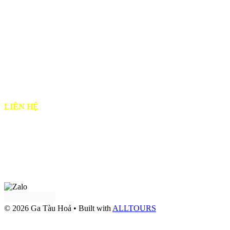
♦
Hướng dẫn đặt vé
♦
Chính sách vận chuyển hành khách
♦
Chính Sách Đổi Trả & Hoàn Vé
♦
Chính sách bảo mật
♦
Chính sách & Quy định chung
♦
Hướng dẫn Thanh Toán
LIÊN HỆ
♦ Email: alltours.vn@gmail.com
♦ Điện thoại: 0919 302 302
Tư vấn qua
Facebook
Tư vấn qua:
Zalo OA Doanh nghiệp
© 2026 Ga Tàu Hoả
• Built with
ALLTOURS