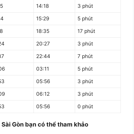
15
14:18
3 phút
24
15:29
5 phút
18
18:35
17 phút
24
20:27
3 phút
37
22:44
7 phút
06
03:11
5 phút
53
05:56
3 phút
09
06:12
3 phút
53
05:56
0 phút
– Sài Gòn bạn có thể tham khảo