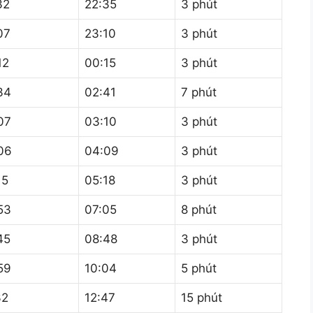
32
22:35
3 phút
07
23:10
3 phút
12
00:15
3 phút
34
02:41
7 phút
07
03:10
3 phút
06
04:09
3 phút
15
05:18
3 phút
53
07:05
8 phút
45
08:48
3 phút
59
10:04
5 phút
32
12:47
15 phút