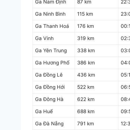
Ga Nam Định
87 km
22:
Ga Ninh Bình
115 km
23:
Ga Thanh Hoá
176 km
00:
Ga Vinh
319 km
02:
Ga Yên Trung
338 km
03:
Ga Hương Phố
386 km
04:
Ga Đồng Lê
436 km
05:
Ga Đồng Hới
522 km
06:
Ga Đông Hà
622 km
08:
Ga Huế
688 km
09:
Ga Đà Nẵng
791 km
12: