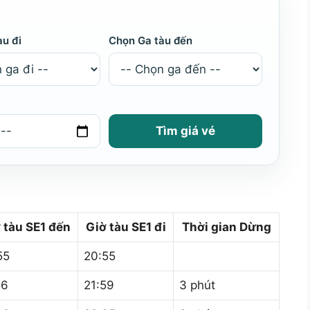
àu đi
Chọn Ga tàu đến
Tìm giá vé
 tàu SE1 đến
Giờ tàu SE1
đi
Thời gian Dừng
55
20:55
56
21:59
3 phút