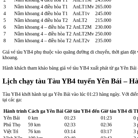
3
Nằm khoang 4 điều hòa T1
AnLT1Mv
265.000
4
Nằm khoang 4 điều hòa T1
AnLT1v
245.000
5
Nằm khoang 4 điều hòa T2
AnLT2
215.000
6
Nằm khoang 4 – điều hòa T2
AnLT2M
230.000
7
Nằm khoang 4 – điều hòa T2
AnLT2Mv
250.000
8
Nằm khoang 4 – điều hòa T2
AnLT2v
235.000
Giá vé tàu YB4 phụ thuộc vào quãng đường di chuyển, thời gian đặt v
khoang.
Hành khách tham khảo bảng giá vé tàu YB4 xuất phát từ ga Yên Bái đi
Lịch chạy tàu Tàu YB4
tuyến Yên Bái – Hà
Tàu YB4 khởi hành tại ga Yên Bái vào lúc 01:23 hàng ngày. Với điểm c
tại các ga:
Hành trình
Cách ga Yên Bái
Giờ tàu YB4 đến
Giờ tàu YB4 đi
T
Yên Bái
0 km
01:23
01:23
0 
Phú Thọ
59 km
02:33
02:36
3 
Việt Trì
76 km
03:14
03:17
3 