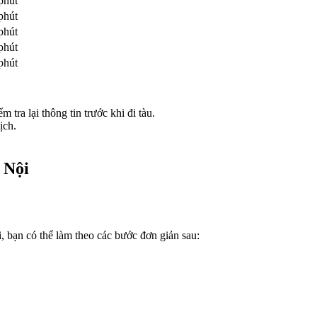
phút
phút
phút
phút
phút
m tra lại thông tin trước khi đi tàu.
ịch.
 Nội
 bạn có thể làm theo các bước đơn giản sau: