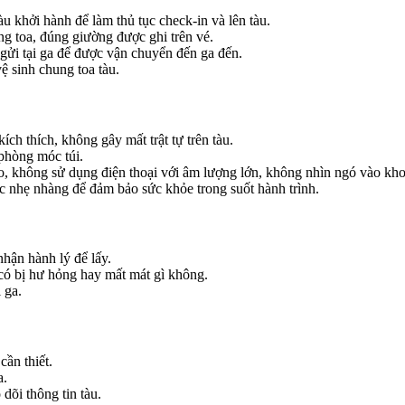
àu khởi hành để làm thủ tục check-in và lên tàu.
ng toa, đúng giường được ghi trên vé.
gửi tại ga để được vận chuyển đến ga đến.
ệ sinh chung toa tàu.
ch thích, không gây mất trật tự trên tàu.
 phòng móc túi.
o, không sử dụng điện thoại với âm lượng lớn, không nhìn ngó vào kh
c nhẹ nhàng để đảm bảo sức khỏe trong suốt hành trình.
hận hành lý để lấy.
 có bị hư hỏng hay mất mát gì không.
 ga.
cần thiết.
a.
dõi thông tin tàu.