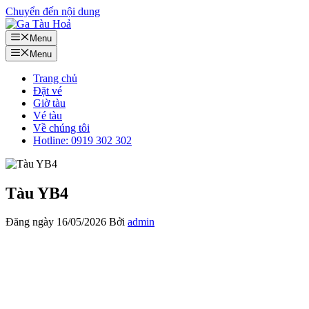
Chuyển đến nội dung
Menu
Menu
Trang chủ
Đặt vé
Giờ tàu
Vé tàu
Về chúng tôi
Hotline: 0919 302 302
Tàu YB4
Đăng ngày
16/05/2026
Bởi
admin