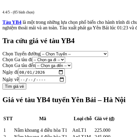
4.4/5 - (85 bình chọn)
Tàu YB4
là một trong những lựa chọn phổ biến cho hành trình di ch
nghiệm thoải mái và an toàn. Tàu xuất phát ga Yên Bái lúc 01:23 và 
Tra cứu giá vé tàu YB4
Chọn Tuyến đường
Chọn Ga tàu đi
Chọn Ga tàu đến
Ngày đi
Ngày về
Tìm giá vé
Giá vé tàu YB4 tuyến Yên Bái – Hà Nội
STT
Mã
Loại chỗ
Giá vé (₫)
1
Nằm khoang 4 điều hòa T1
AnLT1
225.000
2
Nằm khoang 4 điều hòa T1
AnLT1M
245.000