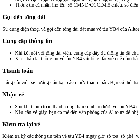
Thông tin cá nhân (họ tên, số CMND/CCCD/hộ chiếu, số điện t
Gọi đến tổng đài
Sử dụng điện thoại và gọi đến tổng đài đặt mua vé tàu YB4 của Allto
Cung cấp thông tin
Khi kết nối với tổng đài viên, cung cấp đầy đủ thông tin đã chu
Xác nhận lại thông tin vé tàu YB4 với tổng đài viên để đảm bảo
Thanh toán
Tổng đài viên sẽ hướng dẫn bạn cách thức thanh toán. Bạn có thể tha
Nhận vé
Sau khi thanh toán thành công, bạn sẽ nhận được vé tàu YB4 đi
Nếu cần vé giấy, bạn có thể đến văn phòng của Alltours để nhận
Kiểm tra lại vé
Kiểm tra kỹ các thông tin trên vé tàu YB4 (ngày giờ, số toa, số ghế, v