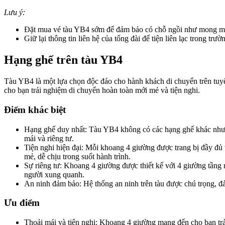
Lưu ý:
Đặt mua vé tàu YB4 sớm để đảm bảo có chỗ ngồi như mong muốn
Giữ lại thông tin liên hệ của tổng đài để tiện liên lạc trong trườ
Hạng ghế trên tàu YB4
Tàu YB4 là một lựa chọn độc đáo cho hành khách di chuyển trên tuy
cho bạn trải nghiệm di chuyển hoàn toàn mới mẻ và tiện nghi.
Điểm khác biệt
Hạng ghế duy nhất: Tàu YB4 không có các hạng ghế khác như 
mái và riêng tư.
Tiện nghi hiện đại: Mỗi khoang 4 giường được trang bị đầy đủ 
mẻ, dễ chịu trong suốt hành trình.
Sự riêng tư: Khoang 4 giường được thiết kế với 4 giường tầng 
người xung quanh.
An ninh đảm bảo: Hệ thống an ninh trên tàu được chú trọng, đ
Ưu điểm
Thoải mái và tiện nghi: Khoang 4 giường mang đến cho bạn trả