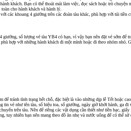
i hành khách. Bạn có thể thoải mái làm việc, đọc sách hoặc trò chuyệ
n toàn cho hành khách và hành lý.
i các khoang 4 giường trên các đoàn tàu khác, phù hợp với túi tiền c
giường, số lượng vé tàu YB4 có hạn, vì vậy bạn nên đặt vé sớm để trá
phù hợp với những hành khách đi một mình hoặc đi theo nhóm nhỏ. Gi
để tránh tình trạng hết chỗ, đặc biệt là vào những dịp lễ Tết hoặc cao
 tin vé như tên tàu, số hiệu toa, số giường, ngày giờ khởi hành, ga đi v
uyển trên tàu. Nên để riêng các vật dụng cần thiết như tiền bạc, giấy 
g, tuy nhiên bạn nên mang theo đồ ăn nhẹ và nước uống để có thể sử 