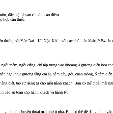
, đặc biệt là vào các dịp cao điểm.
ng hợp cần thiết.
ến đường sắt Yên Bái – Hà Nội. Khác với các đoàn tàu khác, YB4 chỉ
ngồi mềm, ngồi cứng, chỉ tập trung vào khoang 4 giường điều hòa ca
tiện nghi như giường tầng êm ái, nệm dày, gối, chăn mỏng, ổ cắm điện
riêng biệt, tạo sự riêng tư cho mỗi hành khách. Bạn có thể thoải mái n
ảm bảo an toàn cho hành khách và hành lý.
i nghiệm di chuyển thoải mái như ở nhà. Bạn có thể dễ dàng chìm vào g