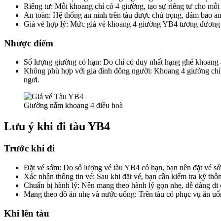
Riêng tư: Mỗi khoang chỉ có 4 giường, tạo sự riêng tư cho mỗ
An toàn: Hệ thống an ninh trên tàu được chú trọng, đảm bảo a
Giá vé hợp lý: Mức giá vé khoang 4 giường YB4 tương đương vớ
Nhược điểm
Số lượng giường có hạn: Do chỉ có duy nhất hạng ghế khoang 4 
Không phù hợp với gia đình đông người: Khoang 4 giường chỉ 
ngơi.
Giường nằm khoang 4 điều hoà
Lưu ý khi đi tàu YB4
Trước khi đi
Đặt vé sớm: Do số lượng vé tàu YB4 có hạn, bạn nên đặt vé sớm 
Xác nhận thông tin vé: Sau khi đặt vé, bạn cần kiểm tra kỹ thông
Chuẩn bị hành lý: Nên mang theo hành lý gọn nhẹ, dễ dàng di ch
Mang theo đồ ăn nhẹ và nước uống: Trên tàu có phục vụ ăn uốn
Khi lên tàu