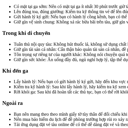
Có mặt tại ga sớm: Nên có mặt tại ga ít nhất 30 phút trước giờ t
Lên đúng toa, đúng giường: Kiểm tra kỹ thông tin vé để lên đú
Gửi hành lý ký gửi: Nếu bạn có hành lý cồng kềnh, bạn có thể 
Giữ gìn vệ sinh chung: Không xả rác bừa bãi trên tàu, giữ gìn v
Trong khi di chuyển
Tuân thủ nội quy tàu: Không hút thuốc lá, không sử dụng chất kí
Giữ gìn tài sản cá nhân: Cẩn thận bảo quản tài sản cá nhân, đề
Tôn trọng sự riêng tư của người khác: Không nói chuyện quá t
Giữ gìn sức khỏe: Ăn uống đầy đủ, ngủ nghỉ hợp lý, tập thể dụ
Khi đến ga
Lấy hành lý: Nếu bạn có gửi hành lý ký gửi, hãy đến khu vực n
Kiểm tra kỹ hành lý: Sau khi lấy hành lý, hãy kiểm tra kỹ xem
Rời khỏi ga: Sau khi đã hoàn tất các thủ tục, bạn có thể rời khỏi
Ngoài ra
Bạn nên mang theo theo mình giấy tờ tùy thân để đối chiếu khi 
Nên mua bảo hiểm du lịch để đề phòng trường hợp rủi ro xảy r
Tải ứng dụng đặt vé tàu online để có thể dễ dàng đặt vé và theo 