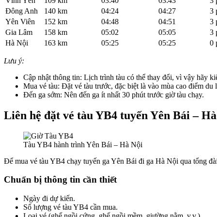
Vĩnh Yên
109 km
03:40
03:43
3 
Đông Anh
140 km
04:24
04:27
3 
Yên Viên
152 km
04:48
04:51
3 
Gia Lâm
158 km
05:02
05:05
3 
Hà Nội
163 km
05:25
05:25
0 
Lưu ý:
Cập nhật thông tin: Lịch trình tàu có thể thay đổi, vì vậy hãy kiể
Mua vé tàu: Đặt vé tàu trước, đặc biệt là vào mùa cao điểm du l
Đến ga sớm: Nên đến ga ít nhất 30 phút trước giờ tàu chạy.
Liên hệ đặt vé tàu YB4 tuyến Yên Bái – Hà
Tàu YB4 hành trình Yên Bái – Hà Nội
Để mua vé tàu YB4 chạy tuyến ga Yên Bái đi ga Hà Nội qua tổng đài,
Chuẩn bị thông tin cần thiết
Ngày đi dự kiến.
Số lượng vé tàu YB4 cần mua.
Loại vé (ghế ngồi cứng, ghế ngồi mềm, giường nằm, v.v.).