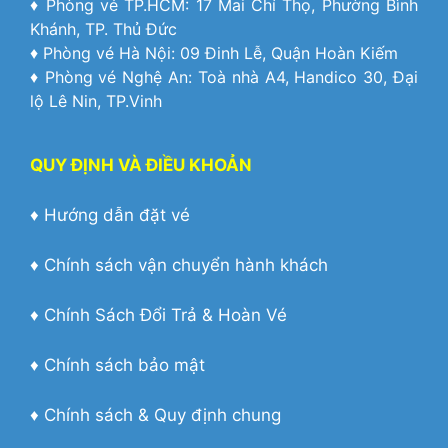
♦ Phòng vé TP.HCM: 17 Mai Chí Thọ, Phường Bình
Khánh, TP. Thủ Đức
♦ Phòng vé Hà Nội: 09 Đinh Lễ, Quận Hoàn Kiếm
♦ Phòng vé Nghệ An: Toà nhà A4, Handico 30, Đại
lộ Lê Nin, TP.Vinh
QUY ĐỊNH VÀ ĐIỀU KHOẢN
♦
Hướng dẫn đặt vé
♦
Chính sách vận chuyển hành khách
♦
Chính Sách Đổi Trả & Hoàn Vé
♦
Chính sách bảo mật
♦
Chính sách & Quy định chung