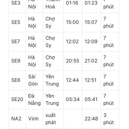
SE3
01:16
01:23
Nội
Hoá
phút
Lê
Hà
Chợ
7
Yê
SE5
15:00
15:07
Nội
Sy
phút
Tr
Hà
Chợ
7
Yê
SE7
12:02
12:09
Nội
Sy
phút
Tr
Hà
Chợ
7
Yê
SE9
20:55
21:02
Nội
Sy
phút
Tr
Sài
Yên
7
Ch
SE6
12:44
12:51
Gòn
Trung
phút
Sy
Đà
Yên
7
Th
SE20
05:34
05:41
Nẵng
Trung
phút
Ho
xuất
3
Hà
NA2
Vinh
22:48
phát
phút
Nộ