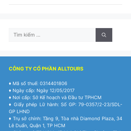
Tìm
kiếm
cho:
CÔNG TY CỔ PHẦN ALLTOURS
♦ Mã số thuế: 0314401806
♦ Ngày cấp: Ngày 12/05/2017
♦ Nơi cấp: Sở Kế hoạch và Đầu tư TPHCM
♦ Giấy phép Lữ hành: Số GP: 79-0357/2-23/SDL-
GP LHND
♦ Trụ sở chính: Tầng 9, Tòa nhà Diamond Plaza, 34
Lê Duẩn, Quận 1, TP HCM