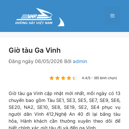
Chuyển
đến
Menu
nội
dung
Giờ tàu Ga Vinh
Đăng ngày
06/05/2026
Bởi
admin
4.4/5 - (85 bình chọn)
Giờ tàu ga Vinh cập nhật mới nhất, mỗi ngày có 13
chuyến bao gồm Tàu SE1, SE3, SE5, SE7, SE9, SE6,
SE20, NA2, SE10, SE8, SE19, SE2, SE4 phục vụ
người dân Vinh 412,Nghệ An 40 đi lại bằng tàu
hỏa, Hành khách cần thường xuyên theo dõi để
biết chính xác giờ tàu đi và đến ga Vinh.