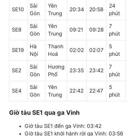
Sài
Yên
24
Ch
SE10
20:34
20:58
Gòn
Trung
phút
Sy
Sài
Yên
7
Ch
SE8
09:21
09:28
Gòn
Trung
phút
Sy
Hà
Thanh
5
Đồ
SE19
02:02
02:07
Nội
Hoá
phút
Hớ
Sài
Hương
7
Th
SE2
23:35
23:42
Gòn
Phố
phút
Ho
Sài
Yên
5
Th
SE4
22:42
22:47
Gòn
Trung
phút
Ho
Giờ tàu SE1 qua ga Vinh
Giờ tàu SE1 đến ga Vinh: 03:42
Giờ tàu SE1 khởi hành rời ga Vinh: 03:56