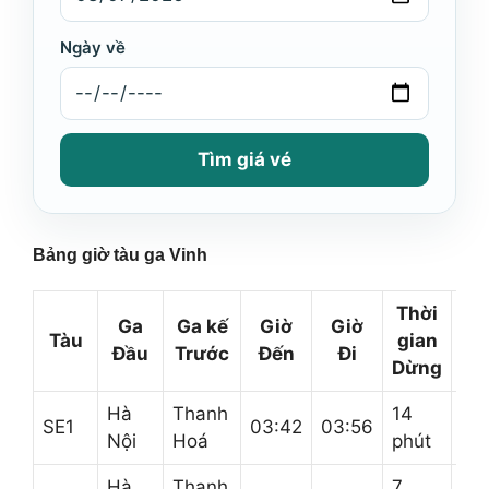
Ngày về
Tìm giá vé
Bảng giờ tàu ga Vinh
Thời
G
Ga
Ga kế
Giờ
Giờ
Tàu
gian
ti
Đầu
Trước
Đến
Đi
Dừng
s
Hà
Thanh
14
Yê
SE1
03:42
03:56
Nội
Hoá
phút
Tr
Hà
Thanh
7
Đồ