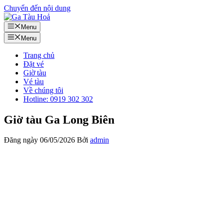
Chuyển đến nội dung
Menu
Menu
Trang chủ
Đặt vé
Giờ tàu
Vé tàu
Về chúng tôi
Hotline: 0919 302 302
Giờ tàu Ga Long Biên
Đăng ngày
06/05/2026
Bởi
admin