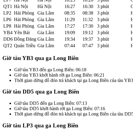
QT1
Hà Nội
Hà Nội
16:27
16:30
3 phút
G
LP2
Hải Phòng
Gia Lâm
08:35
08:38
3 phút
H
LP6
Hải Phòng
Gia Lâm
11:29
11:32
3 phút
H
LP8
Hải Phòng
Gia Lâm
17:27
17:30
3 phút
H
YB4
Yên Bái
Gia Lâm
19:09
19:12
3 phút
H
DD6
Đồng Đăng
Gia Lâm
19:34
19:37
3 phút
H
QT2
Quán Triều
Gia Lâm
07:44
07:47
3 phút
H
Giờ tàu YB3 qua ga Long Biên
Giờ tàu YB3 đến ga Long Biên: 06:18
Giờ tàu YB3 khởi hành rời ga Long Biên: 06:21
Thời gian dừng đỗ đón trả khách tại ga Long Biên của tàu YB3
Giờ tàu DD5 qua ga Long Biên
Giờ tàu DD5 đến ga Long Biên: 07:13
Giờ tàu DD5 khởi hành rời ga Long Biên: 07:16
Thời gian dừng đỗ đón trả khách tại ga Long Biên của tàu DD
Giờ tàu LP3 qua ga Long Biên