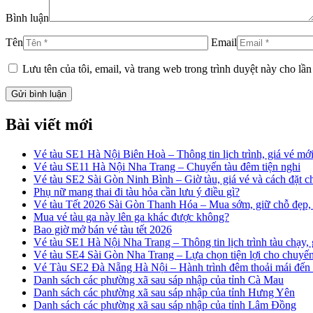
Bình luận
Tên
Email
Lưu tên của tôi, email, và trang web trong trình duyệt này cho lần 
Bài viết mới
Vé tàu SE1 Hà Nội Biên Hoà – Thông tin lịch trình, giá vé mới
Vé tàu SE11 Hà Nội Nha Trang – Chuyến tàu đêm tiện nghi
Vé tàu SE2 Sài Gòn Ninh Bình – Giờ tàu, giá vé và cách đặt 
Phụ nữ mang thai đi tàu hỏa cần lưu ý điều gì?
Vé tàu Tết 2026 Sài Gòn Thanh Hóa – Mua sớm, giữ chỗ đẹp, 
Mua vé tàu ga này lên ga khác được không?
Bao giờ mở bán vé tàu tết 2026
Vé tàu SE1 Hà Nội Nha Trang – Thông tin lịch trình tàu chạy, 
Vé tàu SE4 Sài Gòn Nha Trang – Lựa chọn tiện lợi cho chuyến 
Vé Tàu SE2 Đà Nẵng Hà Nội – Hành trình đêm thoải mái đến
Danh sách các phường xã sau sáp nhập của tỉnh Cà Mau
Danh sách các phường xã sau sáp nhập của tỉnh Hưng Yên
Danh sách các phường xã sau sáp nhập của tỉnh Lâm Đồng