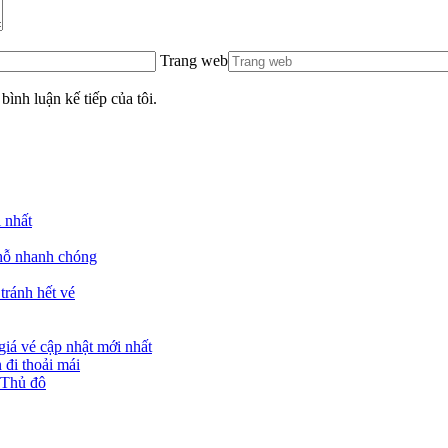
Trang web
bình luận kế tiếp của tôi.
 nhất
chỗ nhanh chóng
tránh hết vé
giá vé cập nhật mới nhất
đi thoải mái
 Thủ đô