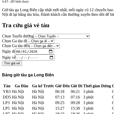
4.4/5 - (85 bình chọn)
Giờ tàu ga Long Biên cập nhật mới nhất, mỗi ngày có 12 chuyến
Nội đi lại bằng tàu hỏa, Hành khách cần thường xuyên theo dõi để biế
Tra cứu giá vé tàu
Chọn Tuyến đường
Chọn Ga tàu đi
Chọn Ga tàu đến
Ngày đi
Ngày về
Tìm giá vé
Bảng giờ tàu ga Long Biên
Tàu
Ga Đầu
Ga kế Trước
Giờ Đến
Giờ Đi
Thời gian Dừng
G
YB3
Hà Nội
Hà Nội
06:18
06:21
3 phút
G
DD5
Hà Nội
Hà Nội
07:13
07:16
3 phút
G
LP3
Hà Nội
Hà Nội
09:25
09:28
3 phút
G
LP5
Hà Nội
Hà Nội
15:27
15:30
3 phút
G
LP7
Hà Nội
Hà Nội
18:23
18:26
3 phút
G