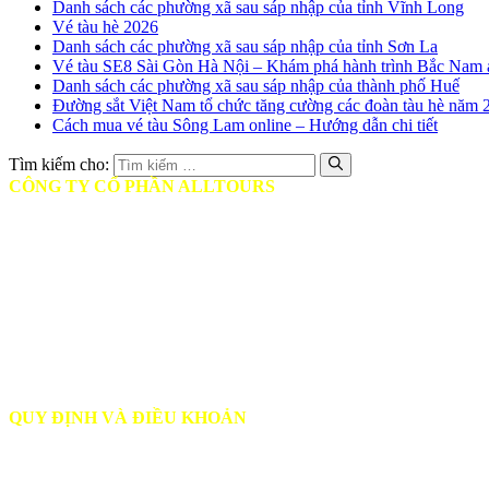
Danh sách các phường xã sau sáp nhập của tỉnh Vĩnh Long
Vé tàu hè 2026
Danh sách các phường xã sau sáp nhập của tỉnh Sơn La
Vé tàu SE8 Sài Gòn Hà Nội – Khám phá hành trình Bắc Nam 
Danh sách các phường xã sau sáp nhập của thành phố Huế
Đường sắt Việt Nam tổ chức tăng cường các đoàn tàu hè năm 
Cách mua vé tàu Sông Lam online – Hướng dẫn chi tiết
Tìm kiếm cho:
CÔNG TY CỔ PHẦN ALLTOURS
♦ Mã số thuế: 0314401806
♦ Ngày cấp: Ngày 12/05/2017
♦ Nơi cấp: Sở Kế hoạch và Đầu tư TPHCM
♦ Giấy phép Lữ hành: Số GP: 79-0357/2-23/SDL-GP LHND
♦ Trụ sở chính: Tầng 9, Tòa nhà Diamond Plaza, 34 Lê Duẩn, Quậ
♦ Phòng vé TP.HCM: 17 Mai Chí Thọ, Phường Bình Khánh, TP. Th
♦ Phòng vé Hà Nội: 09 Đinh Lễ, Quận Hoàn Kiếm
♦ Phòng vé Nghệ An: Toà nhà A4, Handico 30, Đại lộ Lê Nin, TP.V
QUY ĐỊNH VÀ ĐIỀU KHOẢN
♦
Hướng dẫn đặt vé