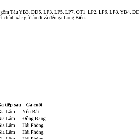
 bao gồm Tàu YB3, DD5, LP3, LP5, LP7, QT1, LP2, LP6, LP8, YB4, 
t chính xác giờ tàu đi và đến ga Long Biên.
a tiếp sau
Ga cuối
ia Lâm
Yên Bái
ia Lâm
Đồng Đăng
ia Lâm
Hải Phòng
ia Lâm
Hải Phòng
ia Lâm
Hải Phòng