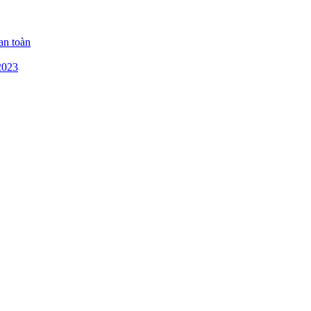
an toàn
2023
n 1, TP HCM
ủ Đức
inh