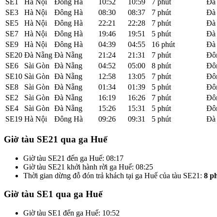
SE1
Hà Nội
Đông Hà
10:52
10:59
7 phút
Đà
SE3
Hà Nội
Đông Hà
08:30
08:37
7 phút
Đà
SE5
Hà Nội
Đông Hà
22:21
22:28
7 phút
Đà
SE7
Hà Nội
Đông Hà
19:46
19:51
5 phút
Đà
SE9
Hà Nội
Đông Hà
04:39
04:55
16 phút
Đà
SE20
Đà Nẵng
Đà Nẵng
21:24
21:31
7 phút
Đô
SE6
Sài Gòn
Đà Nẵng
04:52
05:00
8 phút
Đô
SE10
Sài Gòn
Đà Nẵng
12:58
13:05
7 phút
Đô
SE8
Sài Gòn
Đà Nẵng
01:34
01:39
5 phút
Đô
SE2
Sài Gòn
Đà Nẵng
16:19
16:26
7 phút
Đô
SE4
Sài Gòn
Đà Nẵng
15:26
15:31
5 phút
Đô
SE19
Hà Nội
Đông Hà
09:26
09:31
5 phút
Đà
Giờ tàu SE21 qua ga Huế
Giờ tàu SE21 đến ga Huế: 08:17
Giờ tàu SE21 khởi hành rời ga Huế: 08:25
Thời gian dừng đỗ đón trả khách tại ga Huế của tàu SE21:
8 p
Giờ tàu SE1 qua ga Huế
Giờ tàu SE1 đến ga Huế: 10:52