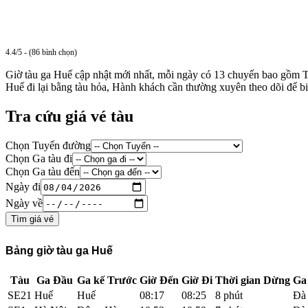
4.4/5 - (86 bình chọn)
Giờ tàu ga Huế cập nhật mới nhất, mỗi ngày có 13 chuyến bao gồm
Huế đi lại bằng tàu hỏa, Hành khách cần thường xuyên theo dõi để biế
Tra cứu giá vé tàu
Chọn Tuyến đường
Chọn Ga tàu đi
Chọn Ga tàu đến
Ngày đi
Ngày về
Tìm giá vé
Bảng giờ tàu ga Huế
Tàu
Ga Đầu
Ga kế Trước
Giờ Đến
Giờ Đi
Thời gian Dừng
Ga 
SE21
Huế
Huế
08:17
08:25
8 phút
Đà