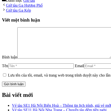
Danh mục
Giờ tàu
Giờ tàu Ga Hương Phố
Giờ tàu Ga Kép
Viết một bình luận
Bình luận
Tên
Email
Lưu tên của tôi, email, và trang web trong trình duyệt này cho lần 
Bài viết mới
Vé tàu SE1 Hà Nội Biên Hoà – Thông tin lịch trình, giá vé mới
Vé tàu SE11 Hà Nội Nha Trang – Chuyến tàu đêm tiện nghi