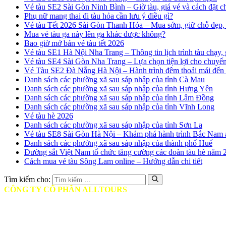
Vé tàu SE2 Sài Gòn Ninh Bình – Giờ tàu, giá vé và cách đặt 
Phụ nữ mang thai đi tàu hỏa cần lưu ý điều gì?
Vé tàu Tết 2026 Sài Gòn Thanh Hóa – Mua sớm, giữ chỗ đẹp, 
Mua vé tàu ga này lên ga khác được không?
Bao giờ mở bán vé tàu tết 2026
Vé tàu SE1 Hà Nội Nha Trang – Thông tin lịch trình tàu chạy, 
Vé tàu SE4 Sài Gòn Nha Trang – Lựa chọn tiện lợi cho chuyến 
Vé Tàu SE2 Đà Nẵng Hà Nội – Hành trình đêm thoải mái đến
Danh sách các phường xã sau sáp nhập của tỉnh Cà Mau
Danh sách các phường xã sau sáp nhập của tỉnh Hưng Yên
Danh sách các phường xã sau sáp nhập của tỉnh Lâm Đồng
Danh sách các phường xã sau sáp nhập của tỉnh Vĩnh Long
Vé tàu hè 2026
Danh sách các phường xã sau sáp nhập của tỉnh Sơn La
Vé tàu SE8 Sài Gòn Hà Nội – Khám phá hành trình Bắc Nam 
Danh sách các phường xã sau sáp nhập của thành phố Huế
Đường sắt Việt Nam tổ chức tăng cường các đoàn tàu hè năm 
Cách mua vé tàu Sông Lam online – Hướng dẫn chi tiết
Tìm kiếm cho:
CÔNG TY CỔ PHẦN ALLTOURS
♦ Mã số thuế: 0314401806
♦ Ngày cấp: Ngày 12/05/2017