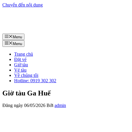
Chuyển đến nội dung
Menu
Menu
Trang chủ
Đặt vé
Giờ tàu
Vé tàu
Về chúng tôi
Hotline: 0919 302 302
Giờ tàu Ga Huế
Đăng ngày
06/05/2026
Bởi
admin