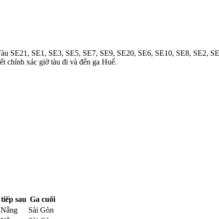
 Tàu SE21, SE1, SE3, SE5, SE7, SE9, SE20, SE6, SE10, SE8, SE2, S
t chính xác giờ tàu đi và đến ga Huế.
tiếp sau
Ga cuối
 Nẵng
Sài Gòn