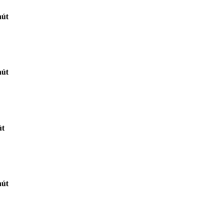
hút
hút
út
hút