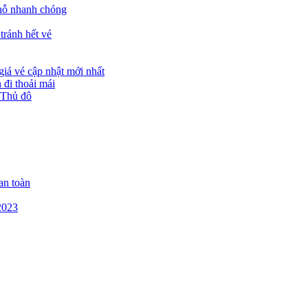
chỗ nhanh chóng
tránh hết vé
giá vé cập nhật mới nhất
đi thoải mái
 Thủ đô
an toàn
2023