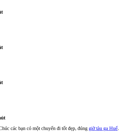
út
út
út
hút
 Chúc các bạn có một chuyến đi tốt đẹp, đúng
giờ tàu ga Huế
.