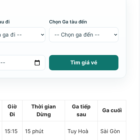
àu đi
Chọn Ga tàu đến
Tìm giá vé
Giờ
Thời gian
Ga tiếp
Ga cuối
Đi
Dừng
sau
15:15
15 phút
Tuy Hoà
Sài Gòn