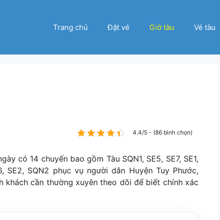
Trang chủ
Đặt vé
Giờ tàu
Vé tàu
4.4/5 - (86 bình chọn)
 ngày có 14 chuyến bao gồm Tàu SQN1, SE5, SE7, SE1,
E6, SE2, SQN2 phục vụ người dân Huyện Tuy Phước,
nh khách cần thường xuyên theo dõi để biết chính xác