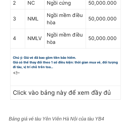
2
NC
Ngồi cứng
50,000.000
Ngồi mềm điều
3
NML
50,000.000
hòa
Ngồi mềm điều
4
NMLV
50,000.000
hòa
Chú ý: Giá vé đã bao gồm tiền bảo hiểm.
Giá có thể thay đổi theo 1 số điều kiện: thời gian mua vé, đối tượng
đi tàu, vị trí chỗ trên toa…
<!–
Click vào bảng này để xem đầy đủ
Bảng giá vé tàu Yên Viên Hà Nội của tàu YB4