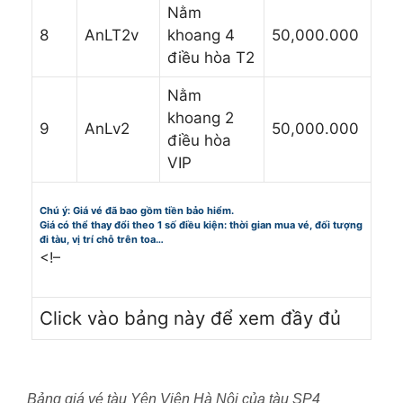
Nằm
8
AnLT2v
khoang 4
50,000.000
điều hòa T2
Nằm
khoang 2
9
AnLv2
50,000.000
điều hòa
VIP
Chú ý: Giá vé đã bao gồm tiền bảo hiểm.
Giá có thể thay đổi theo 1 số điều kiện: thời gian mua vé, đối tượng
đi tàu, vị trí chỗ trên toa…
<!–
Click vào bảng này để xem đầy đủ
Bảng giá vé tàu Yên Viên Hà Nội của tàu SP4