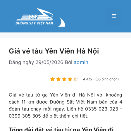
Chuyển
đến
Menu
nội
dung
Giá vé tàu Yên Viên Hà Nội
Đăng ngày
29/05/2026
Bởi
admin
4.4/5 - (85 bình chọn)
Giá vé tàu từ ga Yên Viên đi Hà Nội với khoảng
cách 11 km được Đường Sắt Việt Nam bán của 4
đoàn tàu chạy mỗi ngày. Liên hệ 0335 023 023 –
0399 305 305 để biết thêm chi tiết.
Tổng đài đặt vé tàu từ ga Yên Viên đi