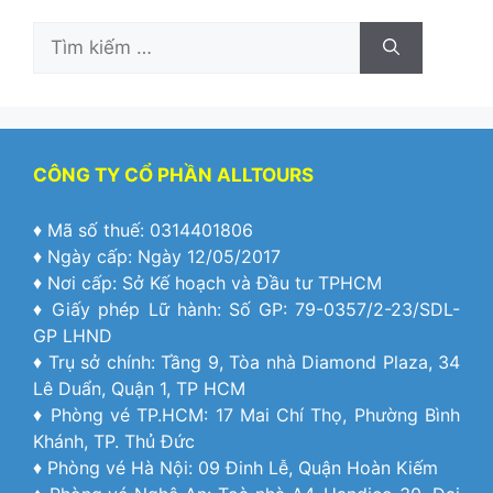
Tìm
kiếm
cho:
CÔNG TY CỔ PHẦN ALLTOURS
♦ Mã số thuế: 0314401806
♦ Ngày cấp: Ngày 12/05/2017
♦ Nơi cấp: Sở Kế hoạch và Đầu tư TPHCM
♦ Giấy phép Lữ hành: Số GP: 79-0357/2-23/SDL-
GP LHND
♦ Trụ sở chính: Tầng 9, Tòa nhà Diamond Plaza, 34
Lê Duẩn, Quận 1, TP HCM
♦ Phòng vé TP.HCM: 17 Mai Chí Thọ, Phường Bình
Khánh, TP. Thủ Đức
♦ Phòng vé Hà Nội: 09 Đinh Lễ, Quận Hoàn Kiếm