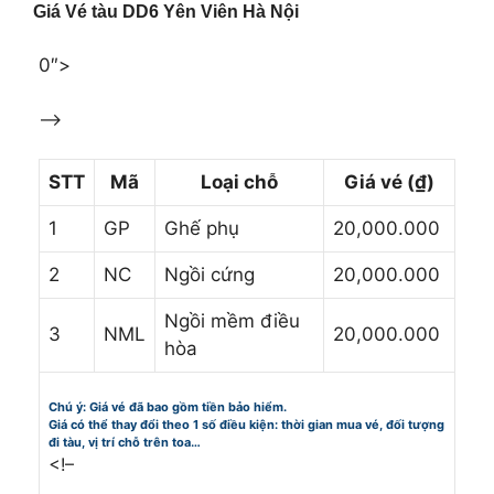
Giá Vé tàu DD6 Yên Viên Hà Nội
0″>
–>
STT
Mã
Loại chỗ
Giá vé (₫)
1
GP
Ghế phụ
20,000.000
2
NC
Ngồi cứng
20,000.000
Ngồi mềm điều
3
NML
20,000.000
hòa
Chú ý: Giá vé đã bao gồm tiền bảo hiểm.
Giá có thể thay đổi theo 1 số điều kiện: thời gian mua vé, đối tượng
đi tàu, vị trí chỗ trên toa…
<!–