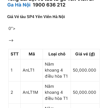
Ga Hà Nội
1900 636 212
Giá Vé tàu SP4 Yên Viên Hà Nội
0″>
–>
STT
Mã
Loại chỗ
Giá vé (₫)
Nằm
1
AnLT1
khoang 4
50,000.000
điều hòa T1
Nằm
2
AnLT1M
khoang 4
50,000.000
điều hòa T1