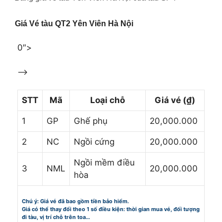
Giá Vé tàu QT2 Yên Viên Hà Nội
0″>
–>
STT
Mã
Loại chỗ
Giá vé (₫)
1
GP
Ghế phụ
20,000.000
2
NC
Ngồi cứng
20,000.000
Ngồi mềm điều
3
NML
20,000.000
hòa
Chú ý: Giá vé đã bao gồm tiền bảo hiểm.
Giá có thể thay đổi theo 1 số điều kiện: thời gian mua vé, đối tượng
đi tàu, vị trí chỗ trên toa…