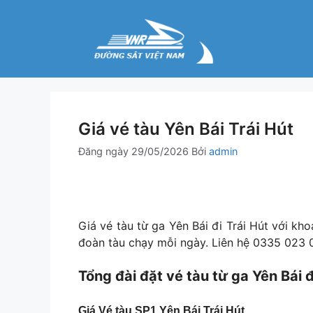
Chuyển
đến
nội
dung
Giá vé tàu Yên Bái Trái Hút
Đăng ngày
29/05/2026
Bởi
admin
Giá vé tàu từ ga Yên Bái đi Trái Hút với 
đoàn tàu chạy mỗi ngày. Liên hệ 0335 023 0
Tổng đài đặt vé tàu từ ga Yên Bái 
Giá Vé tàu SP1 Yên Bái Trái Hút