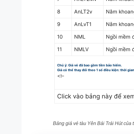
8
AnLT2v
Nằm khoang
9
AnLvT1
Nằm khoang
10
NML
Ngồi mềm đ
11
NMLV
Ngồi mềm đ
Chú ý: Giá vé đã bao gồm tiền bảo hiểm.
Giá có thể thay đổi theo 1 số điều kiện: thời gia
<!–
Click vào bảng này để xe
Bảng giá vé tàu Yên Bái Trái Hút của