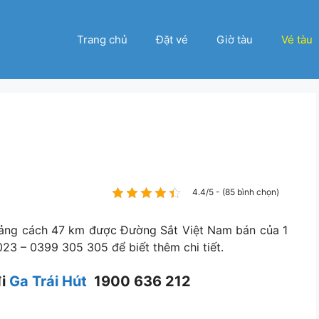
Trang chủ
Đặt vé
Giờ tàu
Vé tàu
4.4/5 - (85 bình chọn)
khoảng cách 47 km được Đường Sắt Việt Nam bán của 1
23 – 0399 305 305 để biết thêm chi tiết.
đi
Ga Trái Hút
1900 636 212