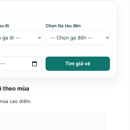
àu đi
Chọn Ga tàu đến
Tìm giá vé
ổi theo mùa
 mùa cao điểm.