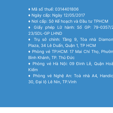
♦ Mã số thuế: 0314401806
♦ Ngày cấp: Ngày 12/05/2017
♦ Nơi cấp: Sở Kế hoạch và Đầu tư TPHCM
♦ Giấy phép Lữ hành: Số GP: 79-0357/
23/SDL-GP LHND
♦ Trụ sở chính: Tầng 9, Tòa nhà Diamo
Plaza, 34 Lê Duẩn, Quận 1, TP HCM
♦ Phòng vé TP.HCM: 17 Mai Chí Thọ, Phườ
Bình Khánh, TP. Thủ Đức
♦ Phòng vé Hà Nội: 09 Đinh Lễ, Quận Ho
Kiếm
♦ Phòng vé Nghệ An: Toà nhà A4, Handi
30, Đại lộ Lê Nin, TP.Vinh