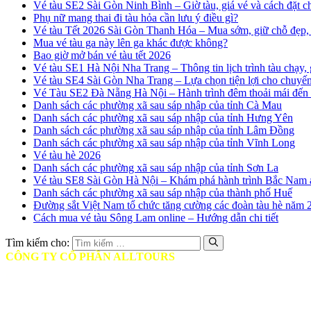
Vé tàu SE2 Sài Gòn Ninh Bình – Giờ tàu, giá vé và cách đặt 
Phụ nữ mang thai đi tàu hỏa cần lưu ý điều gì?
Vé tàu Tết 2026 Sài Gòn Thanh Hóa – Mua sớm, giữ chỗ đẹp, 
Mua vé tàu ga này lên ga khác được không?
Bao giờ mở bán vé tàu tết 2026
Vé tàu SE1 Hà Nội Nha Trang – Thông tin lịch trình tàu chạy, 
Vé tàu SE4 Sài Gòn Nha Trang – Lựa chọn tiện lợi cho chuyến 
Vé Tàu SE2 Đà Nẵng Hà Nội – Hành trình đêm thoải mái đến
Danh sách các phường xã sau sáp nhập của tỉnh Cà Mau
Danh sách các phường xã sau sáp nhập của tỉnh Hưng Yên
Danh sách các phường xã sau sáp nhập của tỉnh Lâm Đồng
Danh sách các phường xã sau sáp nhập của tỉnh Vĩnh Long
Vé tàu hè 2026
Danh sách các phường xã sau sáp nhập của tỉnh Sơn La
Vé tàu SE8 Sài Gòn Hà Nội – Khám phá hành trình Bắc Nam 
Danh sách các phường xã sau sáp nhập của thành phố Huế
Đường sắt Việt Nam tổ chức tăng cường các đoàn tàu hè năm 
Cách mua vé tàu Sông Lam online – Hướng dẫn chi tiết
Tìm kiếm cho:
CÔNG TY CỔ PHẦN ALLTOURS
♦ Mã số thuế: 0314401806
♦ Ngày cấp: Ngày 12/05/2017