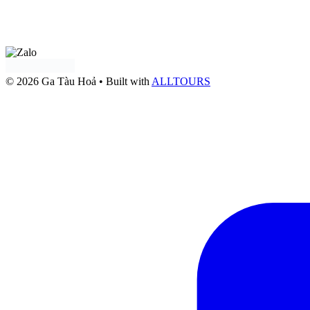
Tư vấn qua
Facebook
Tư vấn qua:
Zalo OA Doanh nghiệp
© 2026 Ga Tàu Hoả
• Built with
ALLTOURS