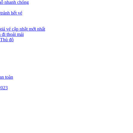
chỗ nhanh chóng
tránh hết vé
giá vé cập nhật mới nhất
đi thoải mái
 Thủ đô
an toàn
2023