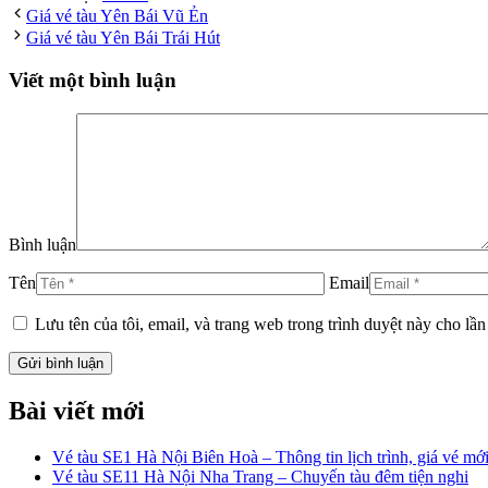
Giá vé tàu Yên Bái Vũ Ẻn
Giá vé tàu Yên Bái Trái Hút
Viết một bình luận
Bình luận
Tên
Email
Lưu tên của tôi, email, và trang web trong trình duyệt này cho lần 
Bài viết mới
Vé tàu SE1 Hà Nội Biên Hoà – Thông tin lịch trình, giá vé mới
Vé tàu SE11 Hà Nội Nha Trang – Chuyến tàu đêm tiện nghi