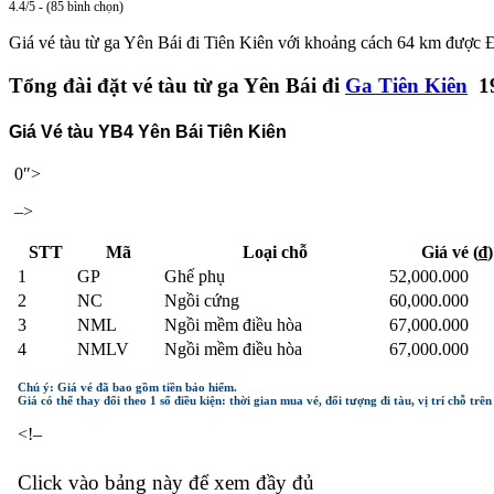
4.4/5 - (85 bình chọn)
Giá vé tàu từ ga Yên Bái đi Tiên Kiên với khoảng cách 64 km được Đ
Tổng đài đặt vé tàu từ ga Yên Bái đi
Ga Tiên Kiên
1
Giá Vé tàu YB4 Yên Bái Tiên Kiên
0″>
–>
STT
Mã
Loại chỗ
Giá vé (₫)
1
GP
Ghế phụ
52,000.000
2
NC
Ngồi cứng
60,000.000
3
NML
Ngồi mềm điều hòa
67,000.000
4
NMLV
Ngồi mềm điều hòa
67,000.000
Chú ý: Giá vé đã bao gồm tiền bảo hiểm.
Giá có thể thay đổi theo 1 số điều kiện: thời gian mua vé, đối tượng đi tàu, vị trí chỗ trê
<!–
Click vào bảng này để xem đầy đủ