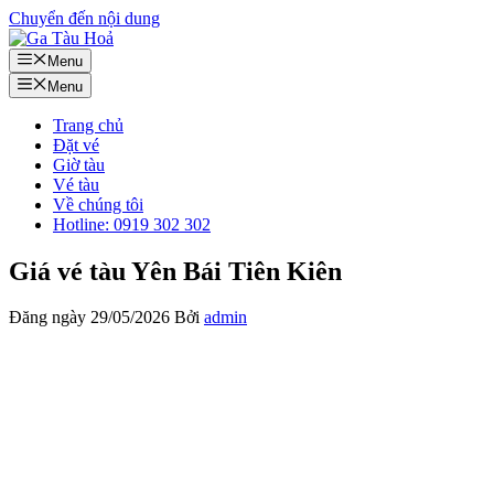
Chuyển đến nội dung
Menu
Menu
Trang chủ
Đặt vé
Giờ tàu
Vé tàu
Về chúng tôi
Hotline: 0919 302 302
Giá vé tàu Yên Bái Tiên Kiên
Đăng ngày
29/05/2026
Bởi
admin