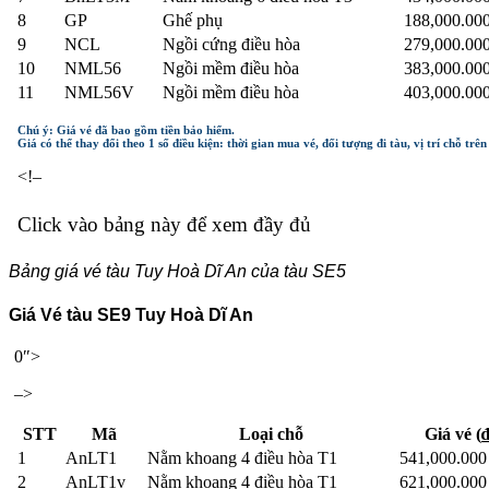
8
GP
Ghế phụ
188,000.00
9
NCL
Ngồi cứng điều hòa
279,000.00
10
NML56
Ngồi mềm điều hòa
383,000.00
11
NML56V
Ngồi mềm điều hòa
403,000.00
Chú ý: Giá vé đã bao gồm tiền bảo hiểm.
Giá có thể thay đổi theo 1 số điều kiện: thời gian mua vé, đối tượng đi tàu, vị trí chỗ trê
<!–
Click vào bảng này để xem đầy đủ
Bảng giá vé tàu Tuy Hoà Dĩ An của tàu SE5
Giá Vé tàu SE9 Tuy Hoà Dĩ An
0″>
–>
STT
Mã
Loại chỗ
Giá vé (₫
1
AnLT1
Nằm khoang 4 điều hòa T1
541,000.00
2
AnLT1v
Nằm khoang 4 điều hòa T1
621,000.00