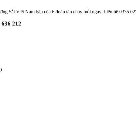
ng Sắt Việt Nam bán của 6 đoàn tàu chạy mỗi ngày. Liên hệ 0335 023 
 636 212
)
0
0
0
0
0
0
0
0
0