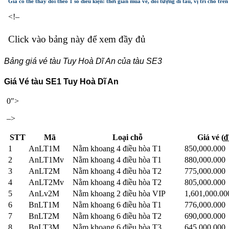
Giá có thể thay đổi theo 1 số điều kiện: thời gian mua vé, đối tượng đi tàu, vị trí chỗ trê
<!–
Click vào bảng này để xem đầy đủ
Bảng giá vé tàu Tuy Hoà Dĩ An của tàu SE3
Giá Vé tàu SE1 Tuy Hoà Dĩ An
0″>
–>
STT
Mã
Loại chỗ
Giá vé (₫
1
AnLT1M
Nằm khoang 4 điều hòa T1
850,000.000
2
AnLT1Mv
Nằm khoang 4 điều hòa T1
880,000.000
3
AnLT2M
Nằm khoang 4 điều hòa T2
775,000.000
4
AnLT2Mv
Nằm khoang 4 điều hòa T2
805,000.000
5
AnLv2M
Nằm khoang 2 điều hòa VIP
1,601,000.0
6
BnLT1M
Nằm khoang 6 điều hòa T1
776,000.000
7
BnLT2M
Nằm khoang 6 điều hòa T2
690,000.000
8
BnLT3M
Nằm khoang 6 điều hòa T3
645,000.000