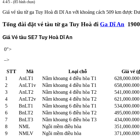
4.4/5 - (85 bình chọn)
Giá vé tàu từ ga Tuy Hoà đi Dĩ An với khoảng cách 509 km được Đườ
Tổng đài đặt vé tàu từ ga Tuy Hoà đi
Ga Dĩ An
1900
Giá Vé tàu SE7 Tuy Hoà Dĩ An
0″>
–>
STT
Mã
Loại chỗ
Giá vé (₫
1
AnLT1
Nằm khoang 4 điều hòa T1
628,000.00
2
AnLT1v
Nằm khoang 4 điều hòa T1
658,000.00
3
AnLT2
Nằm khoang 4 điều hòa T2
541,000.00
4
AnLT2v
Nằm khoang 4 điều hòa T2
621,000.00
5
BnLT1
Nằm khoang 6 điều hòa T1
534,000.00
6
BnLT2
Nằm khoang 6 điều hòa T2
495,000.00
7
BnLT3
Nằm khoang 6 điều hòa T3
434,000.00
8
NML
Ngồi mềm điều hòa
351,000.00
9
NMLV
Ngồi mềm điều hòa
371,000.00