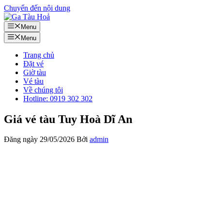
Chuyển đến nội dung
Menu
Menu
Trang chủ
Đặt vé
Giờ tàu
Vé tàu
Về chúng tôi
Hotline: 0919 302 302
Giá vé tàu Tuy Hoà Dĩ An
Đăng ngày
29/05/2026
Bởi
admin