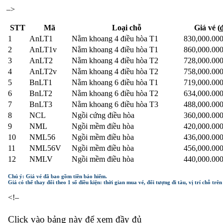
–>
STT
Mã
Loại chỗ
Giá vé (
1
AnLT1
Nằm khoang 4 điều hòa T1
830,000.00
2
AnLT1v
Nằm khoang 4 điều hòa T1
860,000.00
3
AnLT2
Nằm khoang 4 điều hòa T2
728,000.00
4
AnLT2v
Nằm khoang 4 điều hòa T2
758,000.00
5
BnLT1
Nằm khoang 6 điều hòa T1
719,000.00
6
BnLT2
Nằm khoang 6 điều hòa T2
634,000.00
7
BnLT3
Nằm khoang 6 điều hòa T3
488,000.00
8
NCL
Ngồi cứng điều hòa
360,000.00
9
NML
Ngồi mềm điều hòa
420,000.00
10
NML56
Ngồi mềm điều hòa
436,000.00
11
NML56V
Ngồi mềm điều hòa
456,000.00
12
NMLV
Ngồi mềm điều hòa
440,000.00
Chú ý: Giá vé đã bao gồm tiền bảo hiểm.
Giá có thể thay đổi theo 1 số điều kiện: thời gian mua vé, đối tượng đi tàu, vị trí chỗ trê
<!–
Click vào bảng này để xem đầy đủ