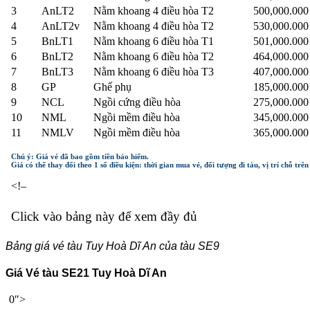
3
AnLT2
Nằm khoang 4 điều hòa T2
500,000.00
4
AnLT2v
Nằm khoang 4 điều hòa T2
530,000.00
5
BnLT1
Nằm khoang 6 điều hòa T1
501,000.00
6
BnLT2
Nằm khoang 6 điều hòa T2
464,000.00
7
BnLT3
Nằm khoang 6 điều hòa T3
407,000.00
8
GP
Ghế phụ
185,000.00
9
NCL
Ngồi cứng điều hòa
275,000.00
10
NML
Ngồi mềm điều hòa
345,000.00
11
NMLV
Ngồi mềm điều hòa
365,000.00
Chú ý: Giá vé đã bao gồm tiền bảo hiểm.
Giá có thể thay đổi theo 1 số điều kiện: thời gian mua vé, đối tượng đi tàu, vị trí chỗ trê
<!–
Click vào bảng này để xem đầy đủ
Bảng giá vé tàu Tuy Hoà Dĩ An của tàu SE9
Giá Vé tàu SE21 Tuy Hoà Dĩ An
0″>