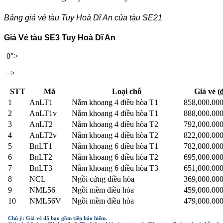
Bảng giá vé tàu Tuy Hoà Dĩ An của tàu SE21
Giá Vé tàu SE3 Tuy Hoà Dĩ An
0″>
–>
STT
Mã
Loại chỗ
Giá vé (
1
AnLT1
Nằm khoang 4 điều hòa T1
858,000.00
2
AnLT1v
Nằm khoang 4 điều hòa T1
888,000.00
3
AnLT2
Nằm khoang 4 điều hòa T2
792,000.00
4
AnLT2v
Nằm khoang 4 điều hòa T2
822,000.00
5
BnLT1
Nằm khoang 6 điều hòa T1
782,000.00
6
BnLT2
Nằm khoang 6 điều hòa T2
695,000.00
7
BnLT3
Nằm khoang 6 điều hòa T3
651,000.00
8
NCL
Ngồi cứng điều hòa
369,000.00
9
NML56
Ngồi mềm điều hòa
459,000.00
10
NML56V
Ngồi mềm điều hòa
479,000.00
Chú ý: Giá vé đã bao gồm tiền bảo hiểm.