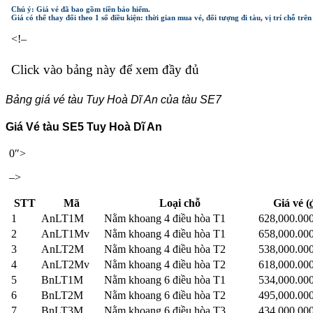
Chú ý: Giá vé đã bao gồm tiền bảo hiểm.
Giá có thể thay đổi theo 1 số điều kiện: thời gian mua vé, đối tượng đi tàu, vị trí chỗ trê
<!–
Click vào bảng này để xem đầy đủ
Bảng giá vé tàu Tuy Hoà Dĩ An của tàu SE7
Giá Vé tàu SE5 Tuy Hoà Dĩ An
0″>
–>
STT
Mã
Loại chỗ
Giá vé (
1
AnLT1M
Nằm khoang 4 điều hòa T1
628,000.00
2
AnLT1Mv
Nằm khoang 4 điều hòa T1
658,000.00
3
AnLT2M
Nằm khoang 4 điều hòa T2
538,000.00
4
AnLT2Mv
Nằm khoang 4 điều hòa T2
618,000.00
5
BnLT1M
Nằm khoang 6 điều hòa T1
534,000.00
6
BnLT2M
Nằm khoang 6 điều hòa T2
495,000.00
7
BnLT3M
Nằm khoang 6 điều hòa T3
434,000.00