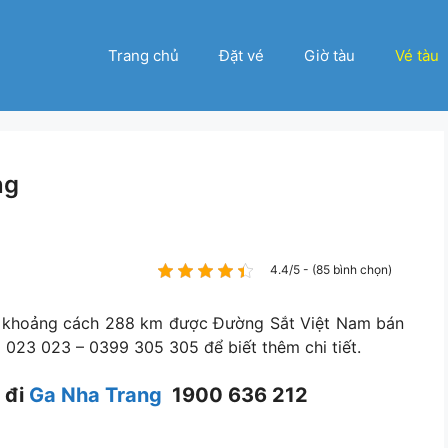
Trang chủ
Đặt vé
Giờ tàu
Vé tàu
ng
4.4/5 - (85 bình chọn)
với khoảng cách 288 km được Đường Sắt Việt Nam bán
 023 023 – 0399 305 305 để biết thêm chi tiết.
t đi
Ga Nha Trang
1900 636 212