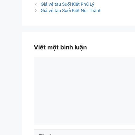
mục
Giá vé tàu Suối Kiết Phủ Lý
Giá vé tàu Suối Kiết Núi Thành
Viết một bình luận
Bình
luận
Tên