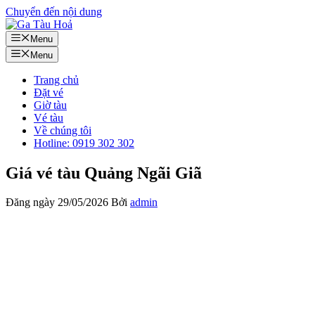
Chuyển đến nội dung
Menu
Menu
Trang chủ
Đặt vé
Giờ tàu
Vé tàu
Về chúng tôi
Hotline: 0919 302 302
Giá vé tàu Quảng Ngãi Giã
Đăng ngày
29/05/2026
Bởi
admin