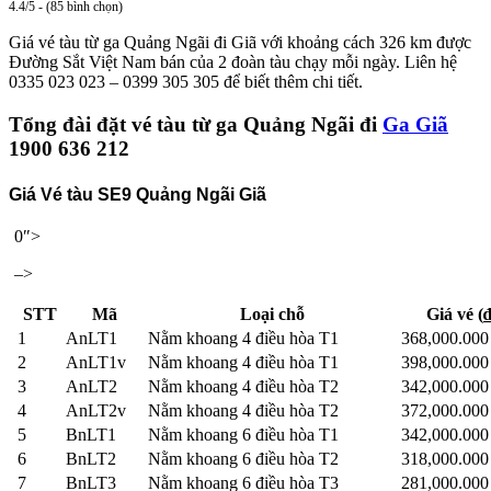
4.4/5 - (85 bình chọn)
Giá vé tàu từ ga Quảng Ngãi đi Giã với khoảng cách 326 km được
Đường Sắt Việt Nam bán của 2 đoàn tàu chạy mỗi ngày. Liên hệ
0335 023 023 – 0399 305 305 để biết thêm chi tiết.
Tổng đài đặt vé tàu từ ga Quảng Ngãi đi
Ga Giã
1900 636 212
Giá Vé tàu SE9 Quảng Ngãi Giã
0″>
–>
STT
Mã
Loại chỗ
Giá vé (₫
1
AnLT1
Nằm khoang 4 điều hòa T1
368,000.00
2
AnLT1v
Nằm khoang 4 điều hòa T1
398,000.00
3
AnLT2
Nằm khoang 4 điều hòa T2
342,000.00
4
AnLT2v
Nằm khoang 4 điều hòa T2
372,000.00
5
BnLT1
Nằm khoang 6 điều hòa T1
342,000.00
6
BnLT2
Nằm khoang 6 điều hòa T2
318,000.00
7
BnLT3
Nằm khoang 6 điều hòa T3
281,000.00