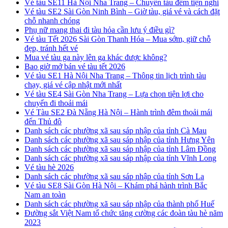
Vé tàu SE11 Hà Nội Nha Trang – Chuyến tàu đêm tiện nghi
Vé tàu SE2 Sài Gòn Ninh Bình – Giờ tàu, giá vé và cách đặt
chỗ nhanh chóng
Phụ nữ mang thai đi tàu hỏa cần lưu ý điều gì?
Vé tàu Tết 2026 Sài Gòn Thanh Hóa – Mua sớm, giữ chỗ
đẹp, tránh hết vé
Mua vé tàu ga này lên ga khác được không?
Bao giờ mở bán vé tàu tết 2026
Vé tàu SE1 Hà Nội Nha Trang – Thông tin lịch trình tàu
chạy, giá vé cập nhật mới nhất
Vé tàu SE4 Sài Gòn Nha Trang – Lựa chọn tiện lợi cho
chuyến đi thoải mái
Vé Tàu SE2 Đà Nẵng Hà Nội – Hành trình đêm thoải mái
đến Thủ đô
Danh sách các phường xã sau sáp nhập của tỉnh Cà Mau
Danh sách các phường xã sau sáp nhập của tỉnh Hưng Yên
Danh sách các phường xã sau sáp nhập của tỉnh Lâm Đồng
Danh sách các phường xã sau sáp nhập của tỉnh Vĩnh Long
Vé tàu hè 2026
Danh sách các phường xã sau sáp nhập của tỉnh Sơn La
Vé tàu SE8 Sài Gòn Hà Nội – Khám phá hành trình Bắc
Nam an toàn
Danh sách các phường xã sau sáp nhập của thành phố Huế
Đường sắt Việt Nam tổ chức tăng cường các đoàn tàu hè năm
2023