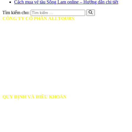
Cách mua vé tàu Sông Lam online – Hướng dẫn chi tiết
Tìm kiếm cho:
CÔNG TY CỔ PHẦN ALLTOURS
♦ Mã số thuế: 0314401806
♦ Ngày cấp: Ngày 12/05/2017
♦ Nơi cấp: Sở Kế hoạch và Đầu tư TPHCM
♦ Giấy phép Lữ hành: Số GP: 79-0357/2-23/SDL-GP LHND
♦ Trụ sở chính: Tầng 9, Tòa nhà Diamond Plaza, 34 Lê Duẩn, Quận
1, TP HCM
♦ Phòng vé TP.HCM: 17 Mai Chí Thọ, Phường Bình Khánh, TP.
Thủ Đức
♦ Phòng vé Hà Nội: 09 Đinh Lễ, Quận Hoàn Kiếm
♦ Phòng vé Nghệ An: Toà nhà A4, Handico 30, Đại lộ Lê Nin,
TP.Vinh
QUY ĐỊNH VÀ ĐIỀU KHOẢN
♦
Hướng dẫn đặt vé
♦
Chính sách vận chuyển hành khách
♦
Chính Sách Đổi Trả & Hoàn Vé