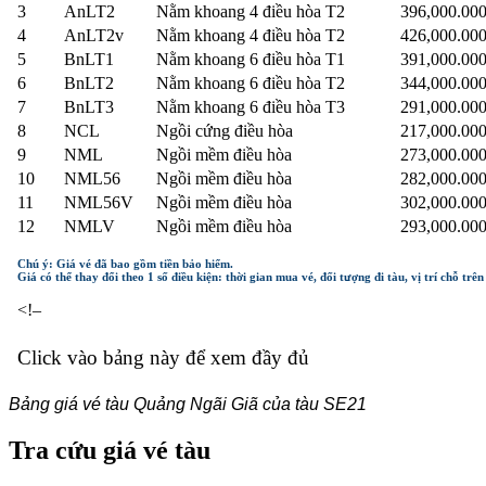
3
AnLT2
Nằm khoang 4 điều hòa T2
396,000.00
4
AnLT2v
Nằm khoang 4 điều hòa T2
426,000.00
5
BnLT1
Nằm khoang 6 điều hòa T1
391,000.00
6
BnLT2
Nằm khoang 6 điều hòa T2
344,000.00
7
BnLT3
Nằm khoang 6 điều hòa T3
291,000.00
8
NCL
Ngồi cứng điều hòa
217,000.00
9
NML
Ngồi mềm điều hòa
273,000.00
10
NML56
Ngồi mềm điều hòa
282,000.00
11
NML56V
Ngồi mềm điều hòa
302,000.00
12
NMLV
Ngồi mềm điều hòa
293,000.00
Chú ý: Giá vé đã bao gồm tiền bảo hiểm.
Giá có thể thay đổi theo 1 số điều kiện: thời gian mua vé, đối tượng đi tàu, vị trí chỗ trê
<!–
Click vào bảng này để xem đầy đủ
Bảng giá vé tàu Quảng Ngãi Giã của tàu SE21
Tra cứu giá vé tàu