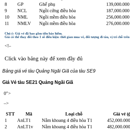
8
GP
Ghế phụ
139,000.00
9
NCL
Ngồi cứng điều hòa
187,000.00
10
NML
Ngồi mềm điều hòa
256,000.00
11
NMLV
Ngồi mềm điều hòa
276,000.00
Chú ý: Giá vé đã bao gồm tiền bảo hiểm.
Giá có thể thay đổi theo 1 số điều kiện: thời gian mua vé, đối tượng đi tàu, vị trí chỗ trê
<!–
Click vào bảng này để xem đầy đủ
Bảng giá vé tàu Quảng Ngãi Giã của tàu SE9
Giá Vé tàu SE21 Quảng Ngãi Giã
0″>
–>
STT
Mã
Loại chỗ
Giá vé (
1
AnLT1
Nằm khoang 4 điều hòa T1
452,000.00
2
AnLT1v
Nằm khoang 4 điều hòa T1
482,000.00