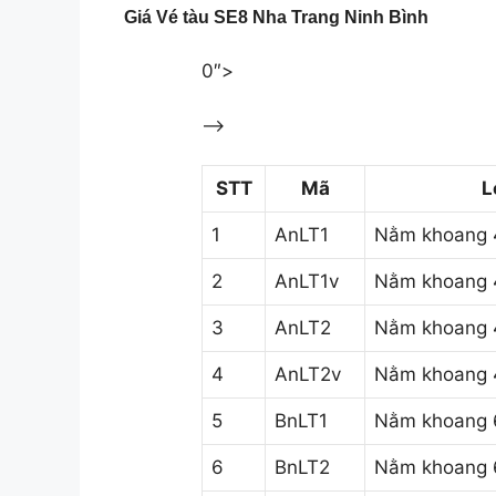
Giá Vé tàu SE8 Nha Trang Ninh Bình
0″>
–>
STT
Mã
L
1
AnLT1
Nằm khoang 4
2
AnLT1v
Nằm khoang 4
3
AnLT2
Nằm khoang 4
4
AnLT2v
Nằm khoang 4
5
BnLT1
Nằm khoang 6
6
BnLT2
Nằm khoang 6