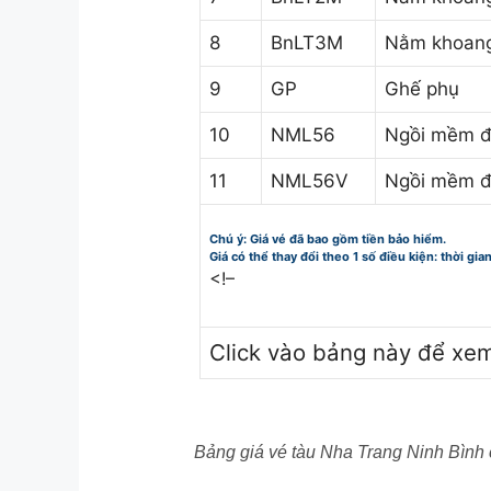
8
BnLT3M
Nằm khoang
9
GP
Ghế phụ
10
NML56
Ngồi mềm đ
11
NML56V
Ngồi mềm đ
Chú ý: Giá vé đã bao gồm tiền bảo hiểm.
Giá có thể thay đổi theo 1 số điều kiện: thời gia
<!–
Click vào bảng này để xe
Bảng giá vé tàu Nha Trang Ninh Bình