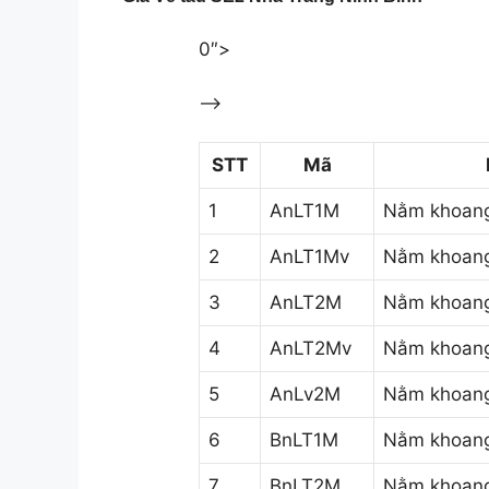
0″>
–>
STT
Mã
1
AnLT1M
Nằm khoang
2
AnLT1Mv
Nằm khoang
3
AnLT2M
Nằm khoang
4
AnLT2Mv
Nằm khoang
5
AnLv2M
Nằm khoang
6
BnLT1M
Nằm khoang
7
BnLT2M
Nằm khoang