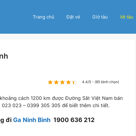
Trang chủ
Đặt vé
Giờ tàu
Vé tàu
ình
4.4/5 - (85 bình chọn)
ới khoảng cách 1200 km được Đường Sắt Việt Nam bán
 023 023 – 0399 305 305 để biết thêm chi tiết.
ng đi
Ga Ninh Bình
1900 636 212