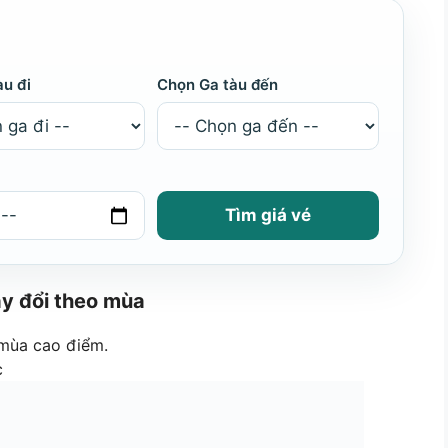
àu đi
Chọn Ga tàu đến
Tìm giá vé
ay đổi theo mùa
 mùa cao điểm.
c