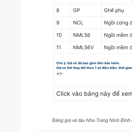
8
GP
Ghế phụ
9
NCL
Ngồi cứng 
10
NML56
Ngồi mềm đ
11
NML56V
Ngồi mềm đ
Chú ý: Giá vé đã bao gồm tiền bảo hiểm.
Giá có thể thay đổi theo 1 số điều kiện: thời gia
<!–
Click vào bảng này để xe
Bảng giá vé tàu Nha Trang Ninh Bình